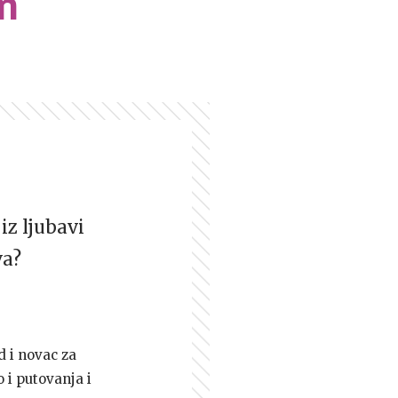
m
iz ljubavi
va?
d i novac za
 i putovanja i