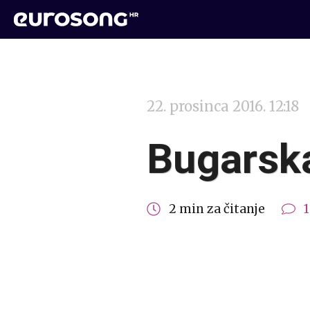
22. prosinca 2016. 12:18
Bugarska
2 min za čitanje