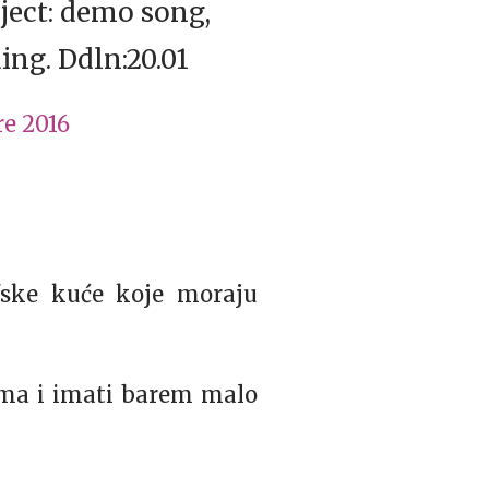
ject: demo song,
ding. Ddln:20.01
e 2016
fske kuće koje moraju
lima i imati barem malo