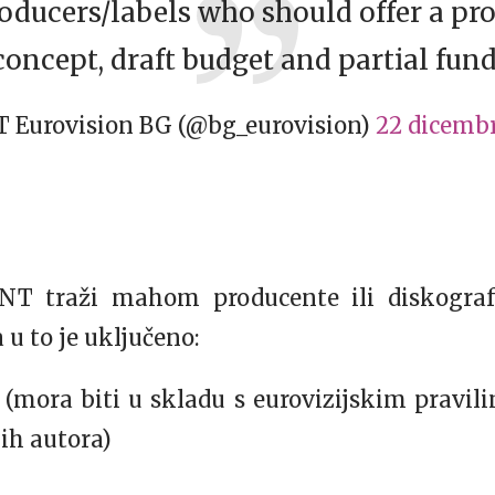
roducers/labels who should offer a pro
 concept, draft budget and partial fun
 Eurovision BG (@bg_eurovision)
22 dicembr
BNT traži mahom producente ili diskogra
a u to je uključeno:
(mora biti u skladu s eurovizijskim pravi
ih autora)