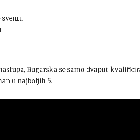
 o svemu
i
nastupa, Bugarska se samo dvaput kvalificira
an u najboljih 5.