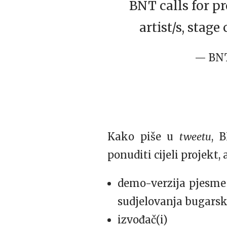
BNT calls for p
artist/s, stage
— BNT
Kako piše u
tweetu
, 
ponuditi cijeli projekt, 
demo-verzija pjesme 
sudjelovanja bugarsk
izvođač(i)