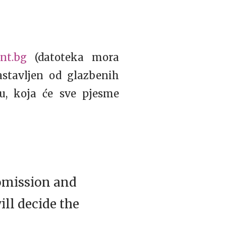
nt.bg
(datoteka mora
stavljen od glazbenih
u, koja će sve pjesme
comission and
ll decide the