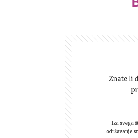
Znate li 
pr
Iza svega š
održavanje st