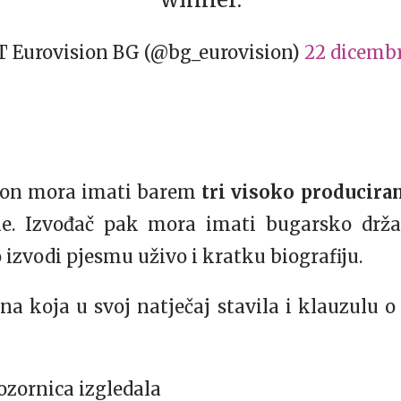
 Eurovision BG (@bg_eurovision)
22 dicembr
, on mora imati barem
tri visoko producira
ne. Izvođač pak mora imati bugarsko držav
 izvodi pjesmu uživo i kratku biografiju.
na koja u svoj natječaj stavila i klauzulu o
ozornica izgledala