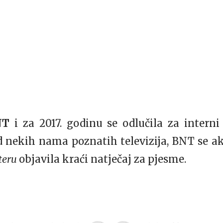
NT
i za 2017. godinu se odlučila za interni
d nekih nama poznatih televizija, BNT se a
teru
objavila kraći natječaj za pjesme.