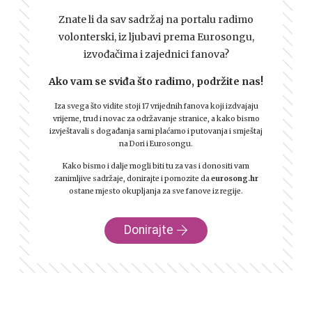
Znate li da sav sadržaj na portalu radimo
volonterski, iz ljubavi prema Eurosongu,
izvođačima i zajednici fanova?
Ako vam se sviđa što radimo, podržite nas!
Iza svega što vidite stoji 17 vrijednih fanova koji izdvajaju
vrijeme, trud i novac za održavanje stranice, a kako bismo
izvještavali s događanja sami plaćamo i putovanja i smještaj
na Dori i Eurosongu.
Kako bismo i dalje mogli biti tu za vas i donositi vam
zanimljive sadržaje, donirajte i pomozite da
eurosong.hr
ostane mjesto okupljanja za sve fanove iz regije.
Donirajte