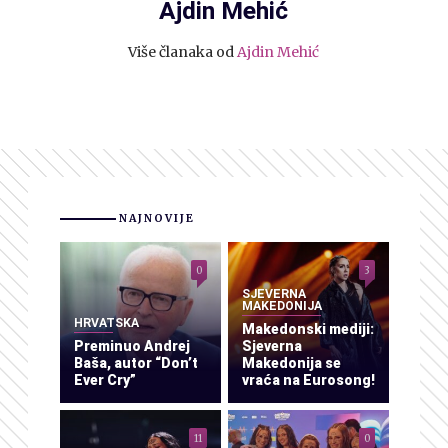
Ajdin Mehić
Više članaka od
Ajdin Mehić
NAJNOVIJE
0
3
SJEVERNA
MAKEDONIJA
HRVATSKA
Makedonski mediji:
Preminuo Andrej
Sjeverna
Baša, autor “Don’t
Makedonija se
Ever Cry”
vraća na Eurosong!
11
0