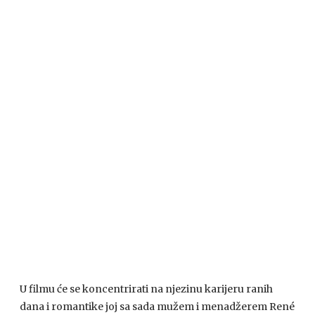
U filmu će se koncentrirati na njezinu karijeru ranih
dana i romantike joj sa sada mužem i menadžerem René