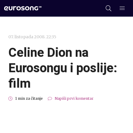
07. listopada 2008. 22:35
Celine Dion na
Eurosongu i poslije:
film
1 min za čitanje
Napiši prvi komentar