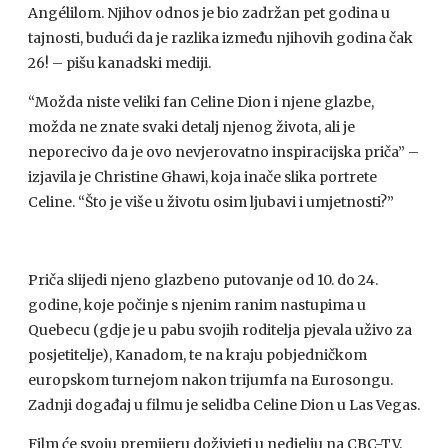
Angélilom. Njihov odnos je bio zadržan pet godina u
tajnosti, budući da je razlika između njihovih godina čak
26! – pišu kanadski mediji.
“Možda niste veliki fan Celine Dion i njene glazbe,
možda ne znate svaki detalj njenog života, ali je
neporecivo da je ovo nevjerovatno inspiracijska priča” –
izjavila je Christine Ghawi, koja inače slika portrete
Celine. “Što je više u životu osim ljubavi i umjetnosti?”
Priča slijedi njeno glazbeno putovanje od 10. do 24.
godine, koje počinje s njenim ranim nastupima u
Quebecu (gdje je u pabu svojih roditelja pjevala uživo za
posjetitelje), Kanadom, te na kraju pobjedničkom
europskom turnejom nakon trijumfa na Eurosongu.
Zadnji događaj u filmu je selidba Celine Dion u Las Vegas.
Film će svoju premijeru doživjeti u nedjelju na
CBC
-TV.