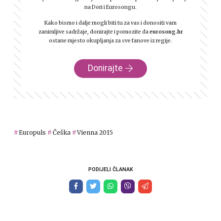
na Dori i Eurosongu.
Kako bismo i dalje mogli biti tu za vas i donositi vam
zanimljive sadržaje, donirajte i pomozite da
eurosong.hr
ostane mjesto okupljanja za sve fanove iz regije.
Donirajte
Europuls
Češka
Vienna 2015
PODIJELI ČLANAK