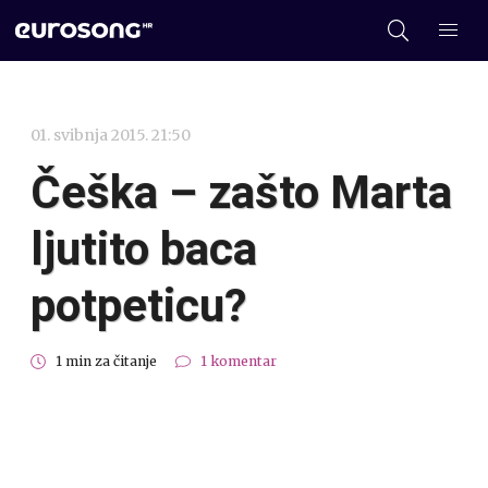
01. svibnja 2015. 21:50
Češka – zašto Marta
ljutito baca
potpeticu?
1 min za čitanje
1 komentar