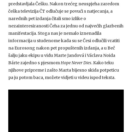
predstavljala Češku. Nakon trećeg neuspjeha zaredom
češka televizija ČT odlučuje se povući s natjecanja, a
narednih pet izdanja čitali smo izlike o
nezainteresiranosti Čeha za jednu od najvećih glazbenih
manifestacija. Stoga nas je nemalo iznenadila
informacija u studenome kada su se Česi odlučili vratiti
na Eurosong nakon pet propuštenih izdanja, a u Beč
šalju jaku ekipu u vidu Marte Jandová i Václava Noida
Bárte zajedno s pjesmom
Hope Never Dies
. Kako teku
njihove pripreme i zašto Marta bijesno skida potpeticu
pa ju potom baca, možete vidjeti u videu ispod teksta.