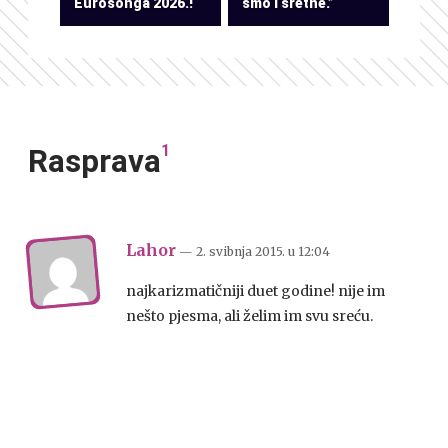
Eurosonga 2026.!
smo i sretne.”
1
Rasprava
Lahor
— 2. svibnja 2015.
u
12:04
najkarizmatičniji duet godine! nije im
nešto pjesma, ali želim im svu sreću.