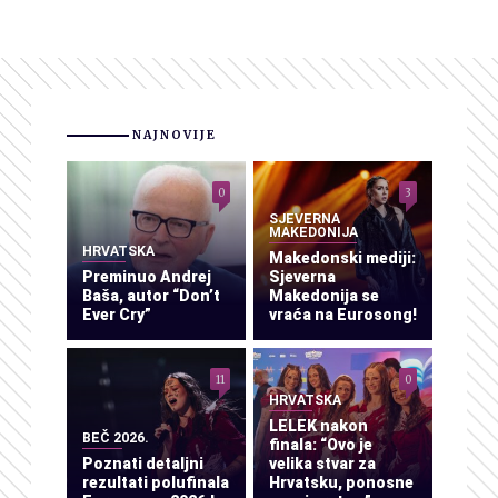
NAJNOVIJE
0
3
SJEVERNA
MAKEDONIJA
HRVATSKA
Makedonski mediji:
Preminuo Andrej
Sjeverna
Baša, autor “Don’t
Makedonija se
Ever Cry”
vraća na Eurosong!
11
0
HRVATSKA
LELEK nakon
BEČ 2026.
finala: “Ovo je
Poznati detaljni
velika stvar za
rezultati polufinala
Hrvatsku, ponosne