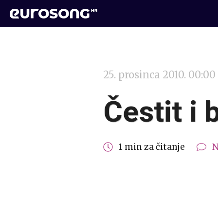
25. prosinca 2010. 00:00
Čestit i 
1 min za čitanje
N