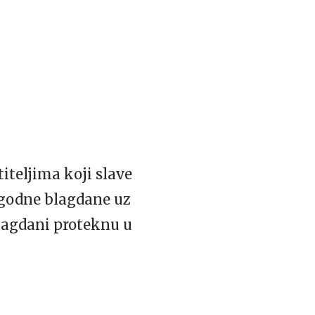
iteljima koji slave
ugodne blagdane uz
 blagdani proteknu u