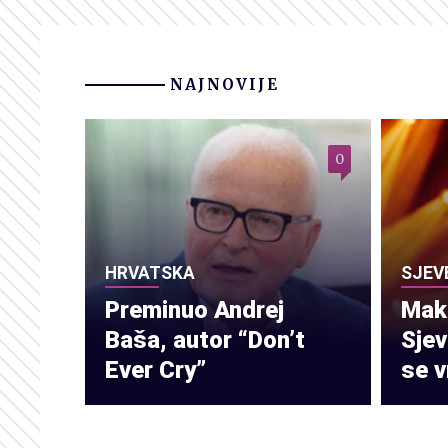
NAJNOVIJE
0
HRVATSKA
SJEV
Preminuo Andrej
Make
Baša, autor “Don’t
Sje
Ever Cry”
se v