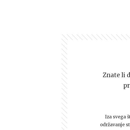
Znate li 
pr
Iza svega š
održavanje st