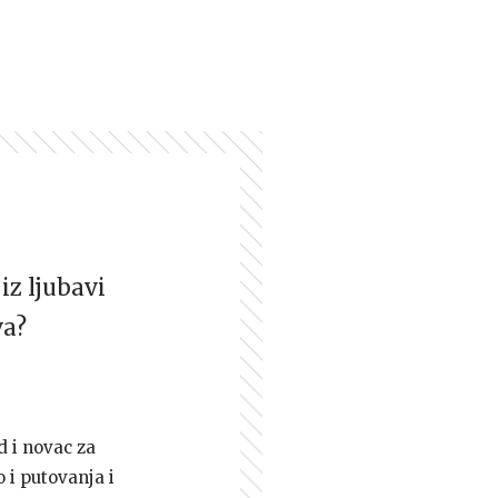
iz ljubavi
va?
d i novac za
 i putovanja i