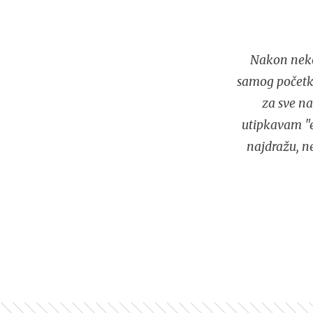
Nakon neko
samog početka
za sve na
utipkavam "e
najdražu, n