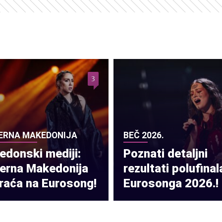
3
ERNA MAKEDONIJA
BEČ 2026.
donski mediji:
Poznati detaljni
verna Makedonija
rezultati polufinal
raća na Eurosong!
Eurosonga 2026.!