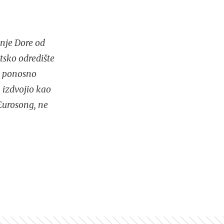
nje Dore od
tsko odredište
no ponosno
 izdvojio kao
Eurosong, ne