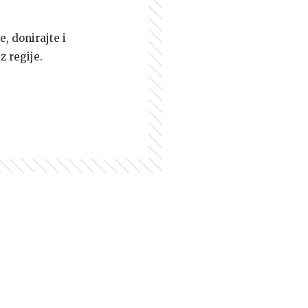
e, donirajte i
z regije.