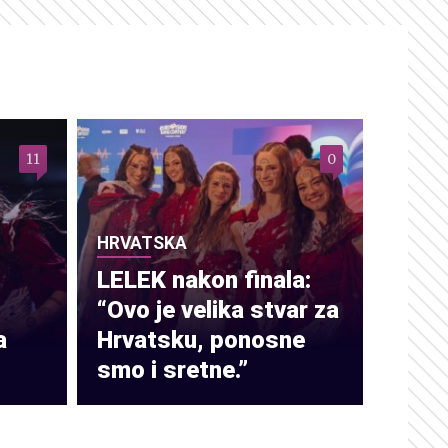
11
0
HRVATSKA
LELEK nakon finala:
“Ovo je velika stvar za
a
Hrvatsku, ponosne
smo i sretne.”