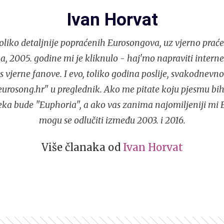
Ivan Horvat
liko detaljnije popraćenih Eurosongova, uz vjerno praće
, 2005. godine mi je kliknulo - haj'mo napraviti interne
s vjerne fanove. I evo, toliko godina poslije, svakodnev
urosong.hr" u preglednik. Ako me pitate koju pjesmu bih
eka bude "Euphoria", a ako vas zanima najomiljeniji mi 
mogu se odlučiti između 2003. i 2016.
Više članaka od
Ivan Horvat