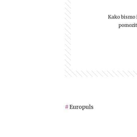
Kako bismo i 
pomozi
Europuls