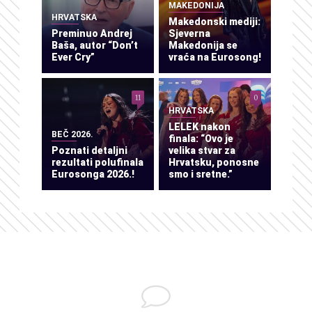
MAKEDONIJA
HRVATSKA
Makedonski mediji:
Preminuo Andrej
Sjeverna
Baša, autor “Don’t
Makedonija se
Ever Cry”
vraća na Eurosong!
11
0
HRVATSKA
LELEK nakon
BEČ 2026.
finala: “Ovo je
Poznati detaljni
velika stvar za
rezultati polufinala
Hrvatsku, ponosne
Eurosonga 2026.!
smo i sretne.”