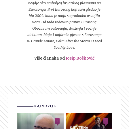
negdje oko najboljeg hrvatskog plasmana na
Eurosongu. Prvi Eurosong koji sam gledao je
bio 2002. kada je moja sugrađanka osvojila
Doru. Od tada redovito pratim Eurosong.
Obožavam putovanja, druženja i vožnje
biciklom. Moje 3 najdraže pjesme s Eurosonga
su Grande Amore, Calm After the Storm i I Feed
You My Love.
Više članaka od
Josip Bošković
NAJNOVIJE
0
3
SJEVERNA