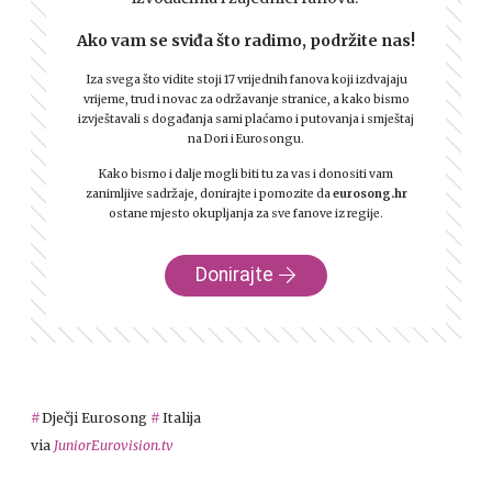
Ako vam se sviđa što radimo, podržite nas!
Iza svega što vidite stoji 17 vrijednih fanova koji izdvajaju
vrijeme, trud i novac za održavanje stranice, a kako bismo
izvještavali s događanja sami plaćamo i putovanja i smještaj
na Dori i Eurosongu.
Kako bismo i dalje mogli biti tu za vas i donositi vam
zanimljive sadržaje, donirajte i pomozite da
eurosong.hr
ostane mjesto okupljanja za sve fanove iz regije.
Donirajte
Dječji Eurosong
Italija
via
JuniorEurovision.tv