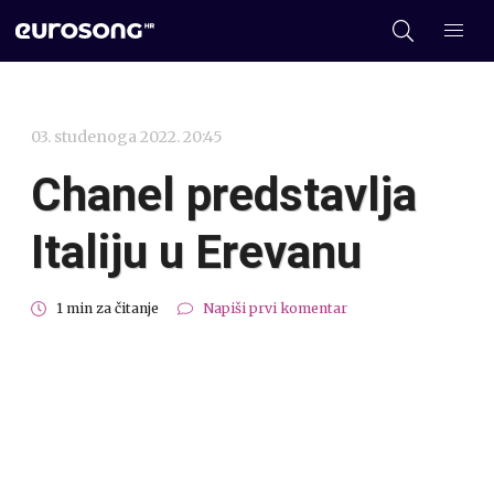
03. studenoga 2022. 20:45
Chanel predstavlja
Italiju u Erevanu
1 min za čitanje
Napiši prvi komentar