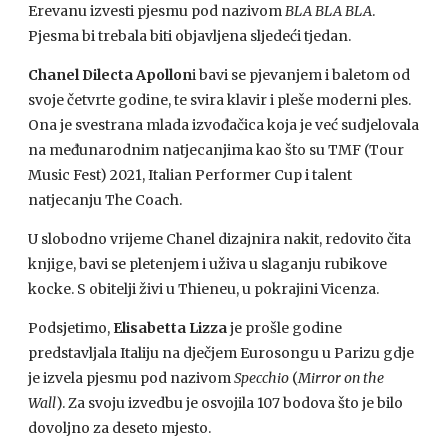
Erevanu izvesti pjesmu pod nazivom
BLA BLA BLA
.
Pjesma bi trebala biti objavljena sljedeći tjedan.
Chanel Dilecta Apollon
i bavi se pjevanjem i baletom od
svoje četvrte godine, te svira klavir i pleše moderni ples.
Ona je svestrana mlada izvođačica koja je već sudjelovala
na međunarodnim natjecanjima kao što su TMF (Tour
Music Fest) 2021, Italian Performer Cup i talent
natjecanju The Coach.
U slobodno vrijeme Chanel dizajnira nakit, redovito čita
knjige, bavi se pletenjem i uživa u slaganju rubikove
kocke. S obitelji živi u Thieneu, u pokrajini Vicenza.
Podsjetimo,
Elisabetta Lizza
je prošle godine
predstavljala Italiju na dječjem Eurosongu u Parizu gdje
je izvela pjesmu pod nazivom
Specchio
(
Mirror on the
Wall
). Za svoju izvedbu je osvojila 107 bodova što je bilo
dovoljno za deseto mjesto.