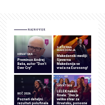
NAJNOVIJE
0
3
SJEVERNA
MAKEDONIJA
HRVATSKA
Makedonski mediji:
Preminuo Andrej
Sjeverna
Baša, autor “Don’t
Makedonija se
Ever Cry”
vraća na Eurosong!
11
0
HRVATSKA
LELEK nakon
BEČ 2026.
finala: “Ovo je
Poznati detaljni
velika stvar za
rezultati polufinala
Hrvatsku, ponosne