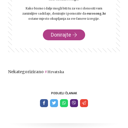
Kako bismo i dalje mogli biti tu za vas i donositi vam
zanimljive sadržaje, donirajte i pomozite da
eurosong.hr
ostane mjesto okupljanja za sve fanove iz regije.
Donirajte
Nekategorizirano
Hrvatska
PODIJELI ČLANAK