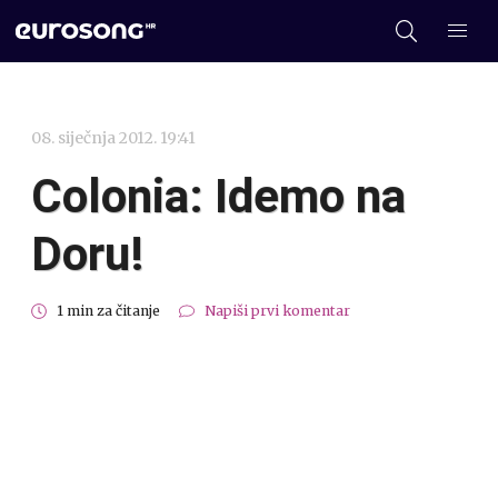
08. siječnja 2012. 19:41
Colonia: Idemo na
Doru!
1 min za čitanje
Napiši prvi komentar