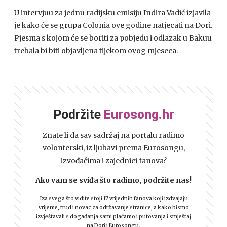
U intervjuu za jednu radijsku emisiju Indira Vadić izjavila
je kako će se grupa Colonia ove godine natjecati na Dori.
Pjesma s kojom će se boriti za pobjedu i odlazak u Bakuu
trebala bi biti objavljena tijekom ovog mjeseca.
Podržite
Eurosong.hr
Znate li da sav sadržaj na portalu radimo
volonterski, iz ljubavi prema Eurosongu,
izvođačima i zajednici fanova?
Ako vam se sviđa što radimo, podržite nas!
Iza svega što vidite stoji 17 vrijednih fanova koji izdvajaju
vrijeme, trud i novac za održavanje stranice, a kako bismo
izvještavali s događanja sami plaćamo i putovanja i smještaj
na Dori i Eurosongu.