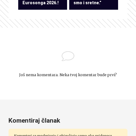
Eurosonga 2026.!
smo i sretne.”
Još nema komentara. Neka tvoj komentar bude prvi?
Komentiraj članak
Komentari se moderiraju i objavljuju samo ako pridonose