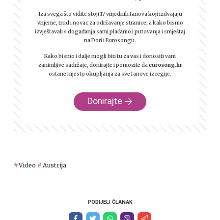
Iza svega što vidite stoji 17 vrijednih fanova koji izdvajaju
vrijeme, trud i novac za održavanje stranice, a kako bismo
izvještavali s događanja sami plaćamo i putovanja i smještaj
na Dori i Eurosongu.
Kako bismo i dalje mogli biti tu za vas i donositi vam
zanimljive sadržaje, donirajte i pomozite da
eurosong.hr
ostane mjesto okupljanja za sve fanove iz regije.
Donirajte
Video
Austrija
PODIJELI ČLANAK