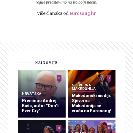
regije predstavimo na što bolji način.
Više članaka od
Eurosong.hr
NAJNOVIJE
0
3
SJEVERNA
MAKEDONIJA
HRVATSKA
Makedonski mediji:
Preminuo Andrej
Sjeverna
Baša, autor “Don’t
Makedonija se
Ever Cry”
vraća na Eurosong!
11
0