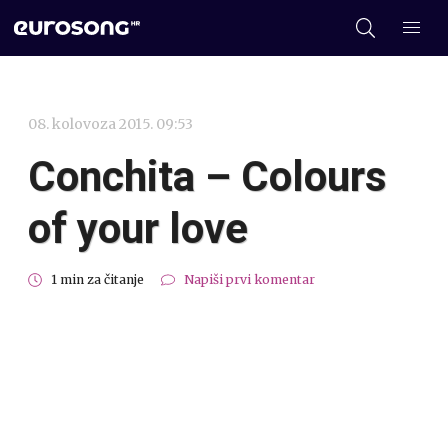
08. kolovoza 2015. 09:53
Conchita – Colours
of your love
1 min za čitanje
Napiši prvi komentar