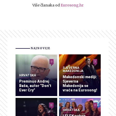
Više članaka od
Eurosong.hr
NAJNOVIJE
0
3
SJEVERNA
MAKEDONIJA
HRVATSKA
Makedonski mediji:
Preminuo Andrej
Sjeverna
Baša, autor “Don’t
Makedonija se
Ever Cry”
vraća na Eurosong!
11
0
HRVATSKA