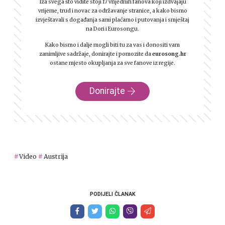
Iza svega što vidite stoji 17 vrijednih fanova koji izdvajaju
vrijeme, trud i novac za održavanje stranice, a kako bismo
izvještavali s događanja sami plaćamo i putovanja i smještaj
na Dori i Eurosongu.
Kako bismo i dalje mogli biti tu za vas i donositi vam
zanimljive sadržaje, donirajte i pomozite da
eurosong.hr
ostane mjesto okupljanja za sve fanove iz regije.
Donirajte
Video
Austrija
PODIJELI ČLANAK