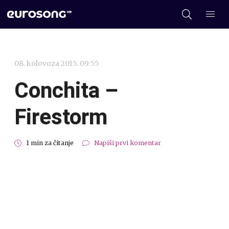
08. kolovoza 2015. 09:55
Conchita –
Firestorm
1 min za čitanje
Napiši prvi komentar