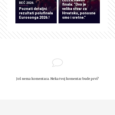
LELEK nakon
BEČ 2026.
finala: “Ovo je
Poznati detaljni
velika stvar za
rezultati polufinala
Hrvatsku, ponosne
Eurosonga 2026.!
smo i sretne.”
Još nema komentara. Neka tvoj komentar bude prvi?