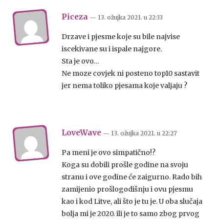
Piceza
— 13. ožujka 2021.
u
22:33
Drzave i pjesme koje su bile najvise
iscekivane su i ispale najgore.
Sta je ovo…
Ne moze covjek ni posteno top10 sastavit
jer nema toliko pjesama koje valjaju ?
LoveWave
— 13. ožujka 2021.
u
22:27
Pa meni je ovo simpatično!?
Koga su dobili prošle godine na svoju
stranu i ove godine će zaigurno. Rado bih
zamijenio prošlogodišnju i ovu pjesmu
kao i kod Litve, ali što je tu je. U oba slučaja
bolja mi je 2020. ili je to samo zbog prvog