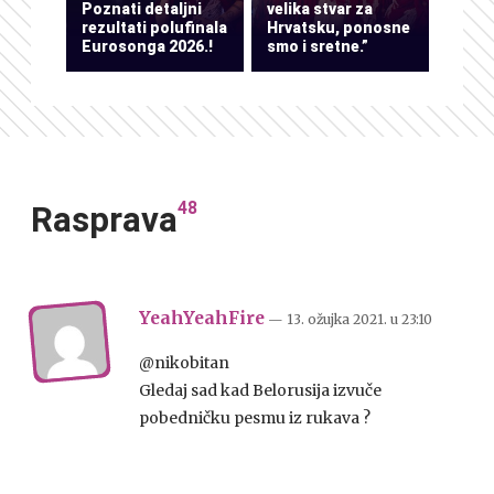
Poznati detaljni
velika stvar za
rezultati polufinala
Hrvatsku, ponosne
Eurosonga 2026.!
smo i sretne.”
48
Rasprava
YeahYeahFire
— 13. ožujka 2021.
u
23:10
@nikobitan
Gledaj sad kad Belorusija izvuče
pobedničku pesmu iz rukava ?