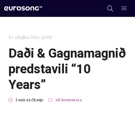
13. ožujka 2021. 22:09
Daði & Gagnamagnið
predstavili “10
Years”
1 min za čitanje
48 komentara