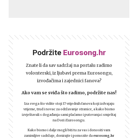
Podržite
Eurosong.hr
Znate li da sav sadržaj na portalu radimo
volonterski, iz ljubavi prema Eurosongu,
izvođačima i zajednici fanova?
Ako vam se sviđa što radimo, podržite nas!
Iza svega što vidite stoji 17 vrijednih fanova koji izdvajaju
vrijeme, trud i novac za održavanje stranice, a kako bismo
izvještavali s događanja sami plaćamo i putovanja i smještaj
na Dori i Eurosongu.
Kako bismo i dalje mogli biti tu za vas i donositi vam
zanimljive sadržaje, donirajte i pomozite da
eurosong.hr