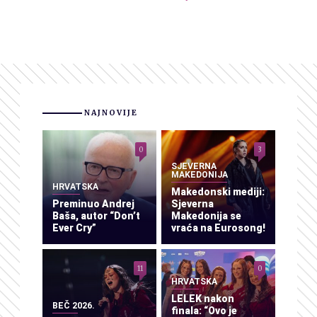
NAJNOVIJE
0
3
SJEVERNA
MAKEDONIJA
HRVATSKA
Makedonski mediji:
Preminuo Andrej
Sjeverna
Baša, autor “Don’t
Makedonija se
Ever Cry”
vraća na Eurosong!
11
0
HRVATSKA
LELEK nakon
BEČ 2026.
finala: “Ovo je