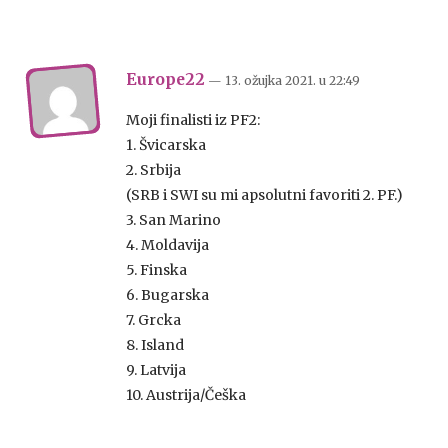
Europe22
— 13. ožujka 2021.
u
22:49
Moji finalisti iz PF2:
1. Švicarska
2. Srbija
(SRB i SWI su mi apsolutni favoriti 2. PF.)
3. San Marino
4. Moldavija
5. Finska
6. Bugarska
7. Grcka
8. Island
9. Latvija
10. Austrija/Češka