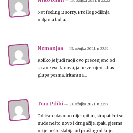
Niko bitan
— 13. ožujka 2021.
u
22:22
Not feeling it sorry. Prošlogodišnja
miljama bolja.
Nemanjaa
— 13. ožujka 2021.
u
22:19
Koliko je ljudi moji ovo precenjeno od
strane esc fanova, ja ne verujem…bas
glupa pesma, iritantna…
Tom Pilibi
— 13. ožujka 2021.
u
22:17
Odličan plasman nije upitan, simpatični su,
nude nešto novo i drugačije. Ipak, pjesma
mi je nešto slabija od prošlogodišnje.