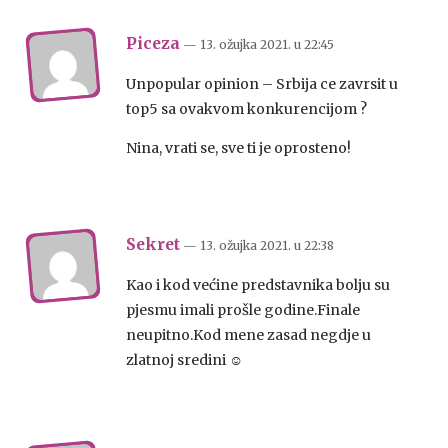
Piceza
— 13. ožujka 2021.
u
22:45
Unpopular opinion – Srbija ce zavrsit u
top5 sa ovakvom konkurencijom ?
Nina, vrati se, sve ti je oprosteno!
Sekret
— 13. ožujka 2021.
u
22:38
Kao i kod većine predstavnika bolju su
pjesmu imali prošle godine.Finale
neupitno.Kod mene zasad negdje u
zlatnoj sredini ☺