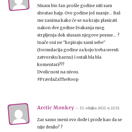
Nisam bio fan prošle godine niti sam
shvatao hajp. Ove godine još manje… Baš
me zanima kako će se na kraju plasirati
nakon dve godine žvakanja mog
strpljenja dok slusam njegove pesme… ?
Inače oni ne "kopiraju sami sebe"
(formulacija godine za koju treba uvesti
zatvorsku kaznu) i ostali bla bla
komentari???
Dvolicnost na nivou.
#PravdaZaTheRoop
Arctic Monkey
— 13. ožujka 2021.
u
22:52
Zar samo meni ovo dođe i prođe kao da se
nije desilo? ?