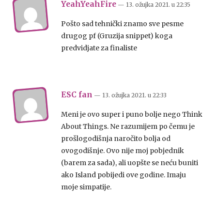
YeahYeahFire
— 13. ožujka 2021.
u
22:35
Pošto sad tehnički znamo sve pesme
drugog pf (Gruzija snippet) koga
predvidjate za finaliste
ESC fan
— 13. ožujka 2021.
u
22:33
Meni je ovo super i puno bolje nego Think
About Things. Ne razumijem po čemu je
prošlogodišnja naročito bolja od
ovogodišnje. Ovo nije moj pobjednik
(barem za sada), ali uopšte se neću buniti
ako Island pobijedi ove godine. Imaju
moje simpatije.