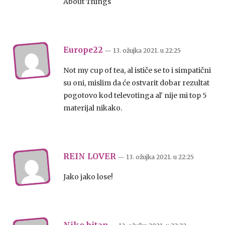
About Things
Europe22
— 13. ožujka 2021.
u
22:25
Not my cup of tea, al ističe se to i simpatični
su oni, mislim da će ostvarit dobar rezultat
pogotovo kod televotinga al' nije mi top 5
materijal nikako.
REIN LOVER
— 13. ožujka 2021.
u
22:25
Jako jako lose!