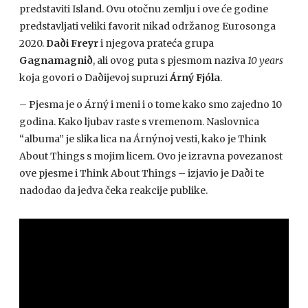
predstaviti Island. Ovu otočnu zemlju i ove će godine
predstavljati veliki favorit nikad održanog Eurosonga
2020.
Daði Freyr
i njegova prateća grupa
Gagnamagnið
, ali ovog puta s pjesmom naziva
10 years
koja govori o Daðijevoj supruzi
Árný Fjóla
.
– Pjesma je o Árný i meni i o tome kako smo zajedno 10
godina. Kako ljubav raste s vremenom. Naslovnica
“albuma” je slika lica na Árnýnoj vesti, kako je Think
About Things s mojim licem. Ovo je izravna povezanost
ove pjesme i Think About Things – izjavio je Daði te
nadodao da jedva čeka reakcije publike.