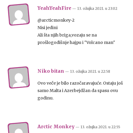
YeahYeahFire
— 13. ožujka 2021.
u
23:02
@arcticmonkey-2
Nisi jedini
Ali šta njih briga,vozaju se na
prošlogodišnje hajpu i "Volcano man"
Niko bitan
— 13. ožujka 2021.
u
22:58
Ovo veče je bilo razočaravajuće. Ostaju još
samo Malta i Azerbejdžan da spasu ovu
godinu.
Arctic Monkey
— 13. ožujka 2021.
u
22:55