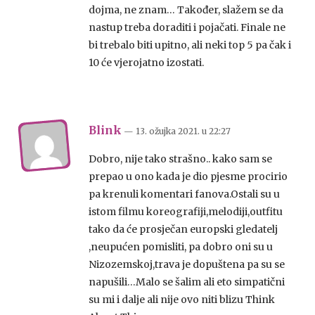
dojma, ne znam… Također, slažem se da
nastup treba doraditi i pojačati. Finale ne
bi trebalo biti upitno, ali neki top 5 pa čak i
10 će vjerojatno izostati.
Blink
— 13. ožujka 2021.
u
22:27
Dobro, nije tako strašno.. kako sam se
prepao u ono kada je dio pjesme procirio
pa krenuli komentari fanova.Ostali su u
istom filmu koreografiji,melodiji,outfitu
tako da će prosječan europski gledatelj
,neupućen pomisliti, pa dobro oni su u
Nizozemskoj,trava je dopuštena pa su se
napušili…Malo se šalim ali eto simpatični
su mi i dalje ali nije ovo niti blizu Think