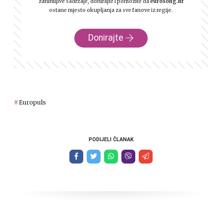
zanimljive sadržaje, donirajte i pomozite da
eurosong.hr
ostane mjesto okupljanja za sve fanove iz regije.
Donirajte
Europuls
PODIJELI ČLANAK