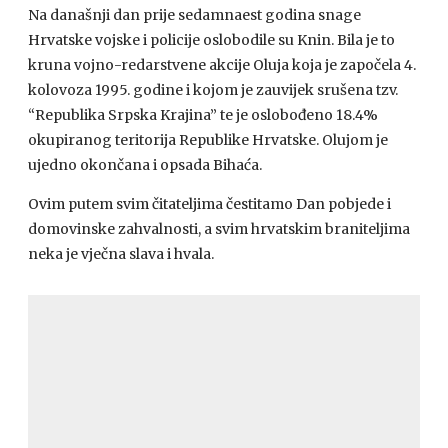
Na današnji dan prije sedamnaest godina snage
Hrvatske vojske i policije oslobodile su Knin. Bila je to
kruna vojno-redarstvene akcije Oluja koja je započela 4.
kolovoza 1995. godine i kojom je zauvijek srušena tzv.
“Republika Srpska Krajina” te je oslobođeno 18.4%
okupiranog teritorija Republike Hrvatske. Olujom je
ujedno okončana i opsada Bihaća.
Ovim putem svim čitateljima čestitamo Dan pobjede i
domovinske zahvalnosti, a svim hrvatskim braniteljima
neka je vječna slava i hvala.