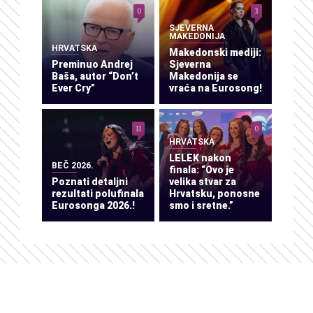
0
3
SJEVERNA
MAKEDONIJA
HRVATSKA
Makedonski mediji:
Preminuo Andrej
Sjeverna
Baša, autor “Don’t
Makedonija se
Ever Cry”
vraća na Eurosong!
11
0
HRVATSKA
LELEK nakon
BEČ 2026.
finala: “Ovo je
Poznati detaljni
velika stvar za
rezultati polufinala
Hrvatsku, ponosne
Eurosonga 2026.!
smo i sretne.”