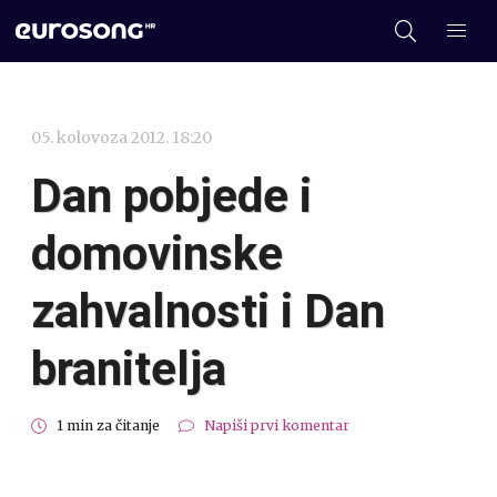
05. kolovoza 2012. 18:20
Dan pobjede i
domovinske
zahvalnosti i Dan
branitelja
1 min za čitanje
Napiši prvi komentar