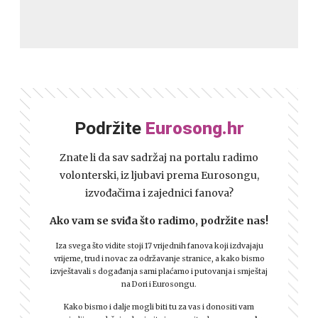
Podržite
Eurosong.hr
Znate li da sav sadržaj na portalu radimo
volonterski, iz ljubavi prema Eurosongu,
izvođačima i zajednici fanova?
Ako vam se sviđa što radimo, podržite nas!
Iza svega što vidite stoji 17 vrijednih fanova koji izdvajaju
vrijeme, trud i novac za održavanje stranice, a kako bismo
izvještavali s događanja sami plaćamo i putovanja i smještaj
na Dori i Eurosongu.
Kako bismo i dalje mogli biti tu za vas i donositi vam