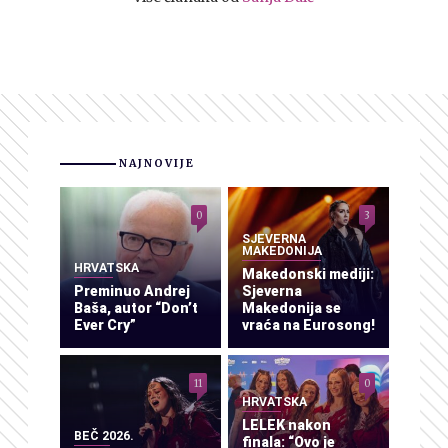
NAJNOVIJE
0
3
SJEVERNA
MAKEDONIJA
HRVATSKA
Makedonski mediji:
Preminuo Andrej
Sjeverna
Baša, autor “Don’t
Makedonija se
Ever Cry”
vraća na Eurosong!
11
0
HRVATSKA
LELEK nakon
BEČ 2026.
finala: “Ovo je