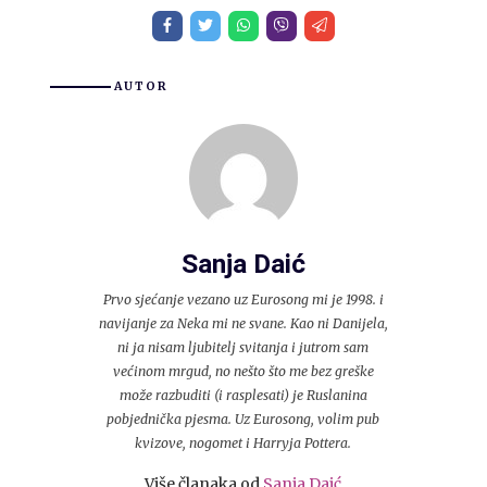
AUTOR
Sanja Daić
Prvo sjećanje vezano uz Eurosong mi je 1998. i
navijanje za Neka mi ne svane. Kao ni Danijela,
ni ja nisam ljubitelj svitanja i jutrom sam
većinom mrgud, no nešto što me bez greške
može razbuditi (i rasplesati) je Ruslanina
pobjednička pjesma. Uz Eurosong, volim pub
kvizove, nogomet i Harryja Pottera.
Više članaka od
Sanja Daić