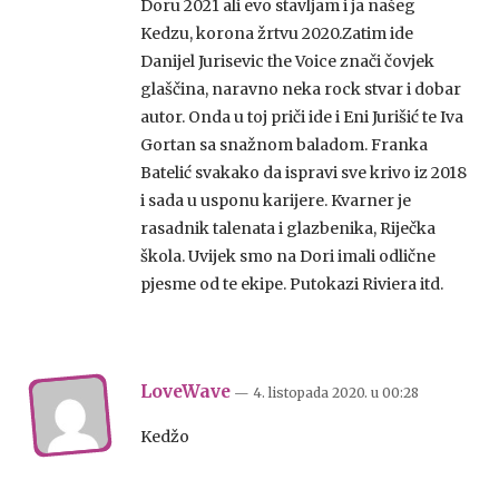
Doru 2021 ali evo stavljam i ja našeg
Kedzu, korona žrtvu 2020.Zatim ide
Danijel Jurisevic the Voice znači čovjek
glaščina, naravno neka rock stvar i dobar
autor. Onda u toj priči ide i Eni Jurišić te Iva
Gortan sa snažnom baladom. Franka
Batelić svakako da ispravi sve krivo iz 2018
i sada u usponu karijere. Kvarner je
rasadnik talenata i glazbenika, Riječka
škola. Uvijek smo na Dori imali odlične
pjesme od te ekipe. Putokazi Riviera itd.
LoveWave
— 4. listopada 2020.
u
00:28
Kedžo