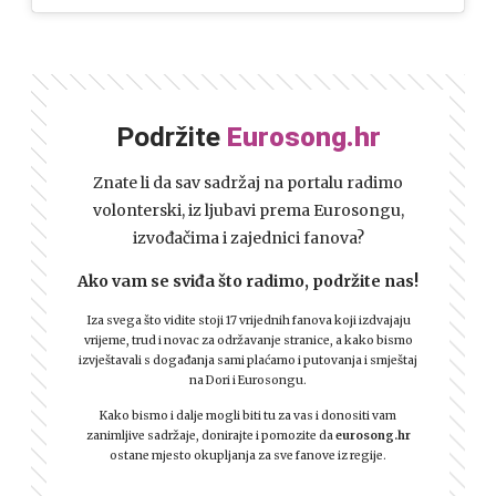
Podržite
Eurosong.hr
Znate li da sav sadržaj na portalu radimo
volonterski, iz ljubavi prema Eurosongu,
izvođačima i zajednici fanova?
Ako vam se sviđa što radimo, podržite nas!
Iza svega što vidite stoji 17 vrijednih fanova koji izdvajaju
vrijeme, trud i novac za održavanje stranice, a kako bismo
izvještavali s događanja sami plaćamo i putovanja i smještaj
na Dori i Eurosongu.
Kako bismo i dalje mogli biti tu za vas i donositi vam
zanimljive sadržaje, donirajte i pomozite da
eurosong.hr
ostane mjesto okupljanja za sve fanove iz regije.