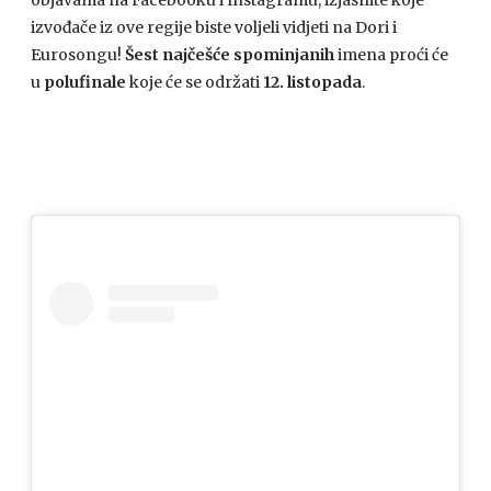
objavama na Facebooku i Instagramu, izjasnite koje
izvođače iz ove regije biste voljeli vidjeti na Dori i
Eurosongu!
Šest najčešće spominjanih
imena proći će
u
polufinale
koje će se održati
12. listopada
.