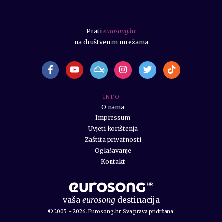
Prati
eurosong.hr
na društvenim mrežama
I N F O
O nama
Impressum
Uvjeti korištenja
Zaštita privatnosti
Oglašavanje
Kontakt
vaša
eurosong
destinacija
© 2005. - 2026. Eurosong.hr. Sva prava pridržana.