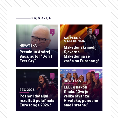
NAJNOVIJE
0
3
SJEVERNA
MAKEDONIJA
HRVATSKA
Makedonski mediji:
Preminuo Andrej
Sjeverna
Baša, autor “Don’t
Makedonija se
Ever Cry”
vraća na Eurosong!
11
0
HRVATSKA
LELEK nakon
BEČ 2026.
finala: “Ovo je
Poznati detaljni
velika stvar za
rezultati polufinala
Hrvatsku, ponosne
Eurosonga 2026.!
smo i sretne.”