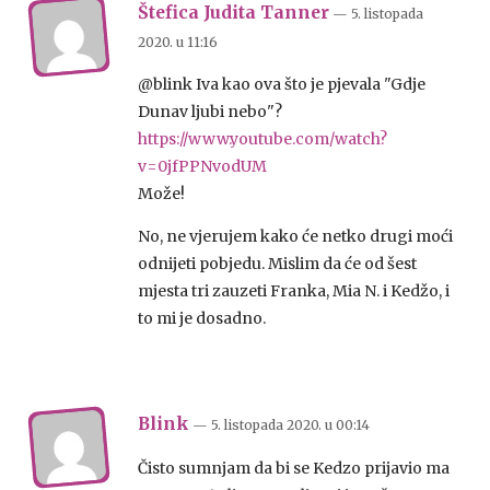
Štefica Judita Tanner
— 5. listopada
2020.
u
11:16
@blink Iva kao ova što je pjevala "Gdje
Dunav ljubi nebo"?
https://www.youtube.com/watch?
v=0jfPPNvodUM
Može!
No, ne vjerujem kako će netko drugi moći
odnijeti pobjedu. Mislim da će od šest
mjesta tri zauzeti Franka, Mia N. i Kedžo, i
to mi je dosadno.
Blink
— 5. listopada 2020.
u
00:14
Čisto sumnjam da bi se Kedzo prijavio ma