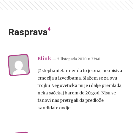
4
Rasprava
Blink
— 5. listopada 2020.
u
23:40
@stephanietanner da to je ona, neopisiva
emocija u izvedbama. Slažem se za ovu
trojku Negoveticka mi je i dalje premlada,
neka sačekaj barem do 20.god .Nisu se
fanovi nas pretrgali da predlože
kandidate ovdje