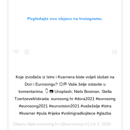
Pogledajte ovu objavu na Instagramu.
Koje izvođače iz Istre i Kvarnera biste voljeli slušati na
Dori i Eurosongu? 🙂💭 Vaše želje ostavite u
komentarima. 👇 📷 Unsplash; Niels Bosman, Stella
Tzertzeveli/obrada: eurosong.hr #dora2021 #eurosong
#eurosong2021 #eurovision2021 #vašeželje #istra
#kvarner #pula #rijeka #volimgradkojitece #glazba
Objavu dijeli
eurosong.hr
(@eurosong.hr)
Lis 3, 2020 u 6:44 PDT