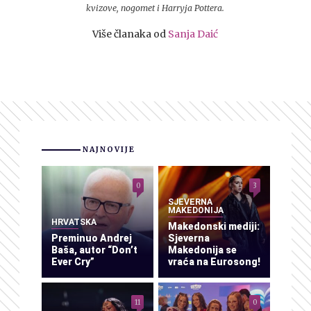
kvizove, nogomet i Harryja Pottera.
Više članaka od
Sanja Daić
NAJNOVIJE
0
3
SJEVERNA
MAKEDONIJA
HRVATSKA
Makedonski mediji:
Preminuo Andrej
Sjeverna
Baša, autor “Don’t
Makedonija se
Ever Cry”
vraća na Eurosong!
11
0