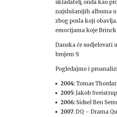
skladatelj, onda kao pr
najslušanijih albuma u 
zbog posla koji obavlja
emocijama koje Brinck 
Danska će sudjelovati u
brojem 9.
Pogledajmo i proanaliz
2004:
Tomas Thordarso
2005:
Jakob Sveistrup 
2006:
Sidsel Ben Semm
2007:
DQ – Drama Quee