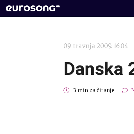
09. travnja 2009. 16:04
Danska 2
3 min za čitanje