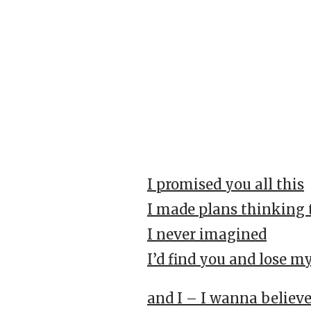
I promised you all this
I made plans thinking t
I never imagined
I’d find you and lose m
and I – I wanna believe