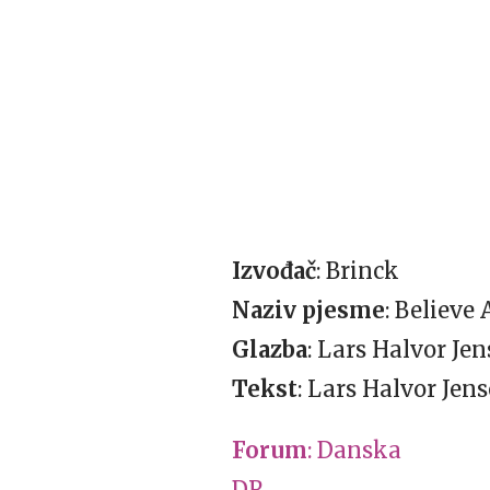
Izvođač
: Brinck
Naziv pjesme
: Believe
Glazba
: Lars Halvor J
Tekst
: Lars Halvor Je
Forum
: Danska
DR