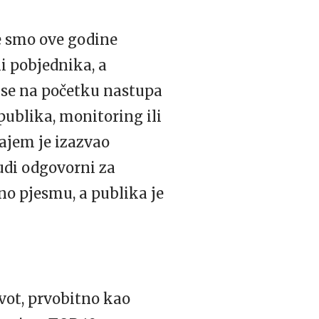
e smo ove godine
li pobjednika, a
s se na početku nastupa
 publika, monitoring ili
đajem je izazvao
judi odgovorni za
vno pjesmu, a publika je
ivot, prvobitno kao