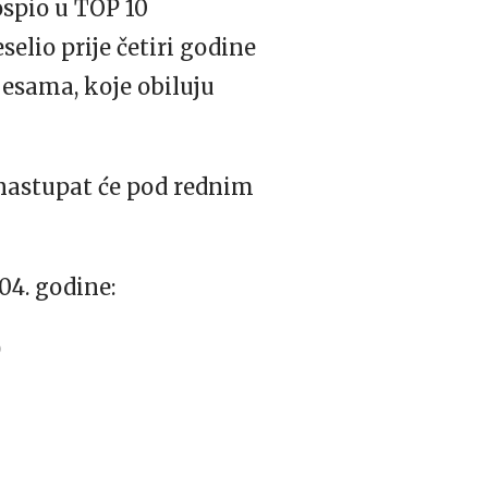
ospio u
TOP
10
elio prije četiri godine
jesama, koje obiluju
 nastupat će pod rednim
04. godine:
)