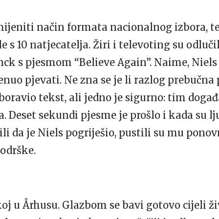
mijeniti način formata nacionalnog izbora, t
e s 10 natjecatelja. Žiri i televoting su odluči
inck s pjesmom “Believe Again”. Naime, Niel
enuo pjevati. Ne zna se je li razlog prebučna
boravio tekst, ali jedno je sigurno: tim doga
a. Deset sekundi pjesme je prošlo i kada su l
li da je Niels pogriješio, pustili su mu pono
odrške.
oj u Århusu. Glazbom se bavi gotovo cijeli ž