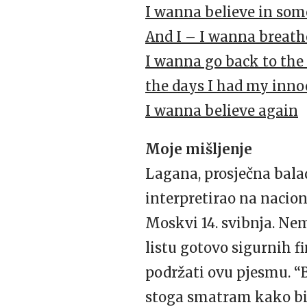
I wanna believe in som
And I – I wanna breath
I wanna go back to the
the days I had my inno
I wanna believe again
Moje mišljenje
Lagana, prosječna bala
interpretirao na nacion
Moskvi 14. svibnja. Ne
listu gotovo sigurnih f
podržati ovu pjesmu. “B
stoga smatram kako bi 