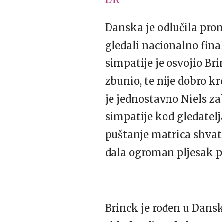
Danska je odlučila pro
gledali nacionalno final
simpatije je osvojio Br
zbunio, te nije dobro kr
je jednostavno Niels za
simpatije kod gledatelj
puštanje matrica shvati
dala ogroman pljesak p
Brinck je rođen u Dansk