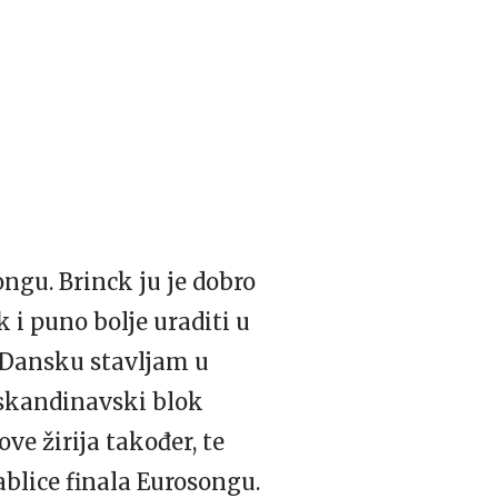
gu. Brinck ju je dobro
 i puno bolje uraditi u
a Dansku stavljam u
e skandinavski blok
ve žirija također, te
lice finala Eurosongu.