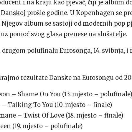
oducent i na kraju kao pjevač, čiji je album d
Danskoj prošle godine. U Kopenhagen se pres
. Njegov album se sastoji od modernih pop p
uz pomoć svog glasa prenese na slušatelje.
 drugom polufinalu Eurosonga, 14. svibnja, i
irajmo rezultate Danske na Eurosongu od 20
n – Shame On You (13. mjesto – polufinale
– Talking To You (10. mjesto – finale)
ane – Twist Of Love (18. mjesto – finale)
n (19. mjesto – polufinale)