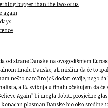
ething bigger than the two of us
e again
 days
cence
da od strane Danske na ovogodišnjem Euroson
alnom finalu Danske, ali mislim da će to ipak
mam nešto naročito još dodati ovdje, nego d
inalista, a 16. svibnja u finalu očekujem da ć
elieve Again” bi mogla dobiti prosječne glaso
konačan plasman Danske bio oko sredine tab