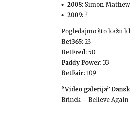
2008:
Simon Mathew – 
2009:
?
Pogledajmo što kažu kla
Bet365:
23
BetFred:
50
Paddy Power:
33
BetFair:
109
“Video galerija” Dans
Brinck – Believe Again