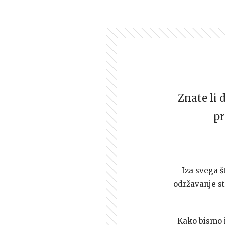
Znate li 
pr
Iza svega š
održavanje st
Kako bismo i 