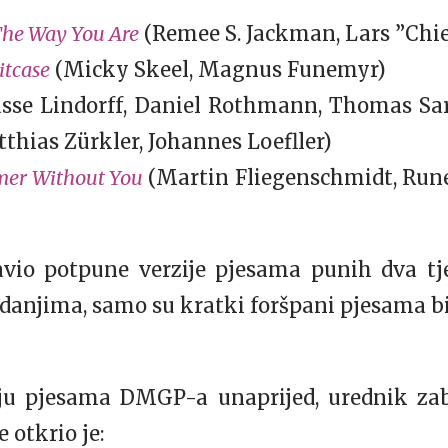
he Way You Are
(Remee S. Jackman, Lars ”Chie
itcase
(Micky Skeel, Magnus Funemyr)
sse Lindorff, Daniel Rothmann, Thomas Sar
thias Zürkler, Johannes Loefller)
er Without You
(Martin Fliegenschmidt, Rune
avio potpune verzije pjesama punih dva tj
zdanjima, samo su kratki foršpani pjesama bi
anju pjesama DMGP-a unaprijed, urednik z
otkrio je: