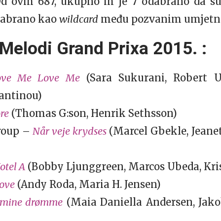
d ovih 687, ukupno ih je 7 odabrano da s
 odabrano kao
wildcard
među pozvanim umjetnic
elodi Grand Prixa 2015. :
ove Me Love Me
(Sara Sukurani, Robert U
antinou)
re
(Thomas G:son, Henrik Sethsson)
roup –
Når veje krydses
(Marcel Gbekle, Jeanet
otel A
(Bobby Ljunggreen, Marcos Ubeda, Kri
Love
(Andy Roda, Maria H. Jensen)
 mine drømme
(Maia Daniella Andersen, Jako