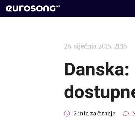
26. siječnja 2015. 21:16
Danska:
dostupne
2 min za čitanje