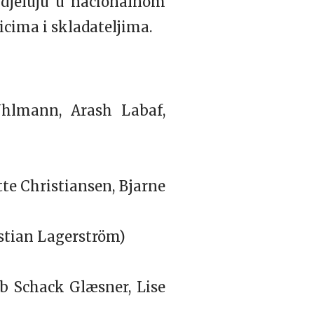
udjeluju u nacionalnom
ima i skladateljima.
hlmann, Arash Labaf,
te Christiansen, Bjarne
stian Lagerström)
b Schack Glæsner, Lise