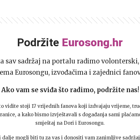
Podržite
Eurosong.hr
da sav sadržaj na portalu radimo volonterski, 
ema Eurosongu, izvođačima i zajednici fano
Ako vam se sviđa što radimo, podržite nas!
to vidite stoji 17 vrijednih fanova koji izdvajaju vrijeme, tru
ranice, a kako bismo izvještavali s događanja sami plaćamo
smještaj na Dori i Eurosongu.
dalje mogli biti tu za vas i donositi vam zanimljive sadržaj