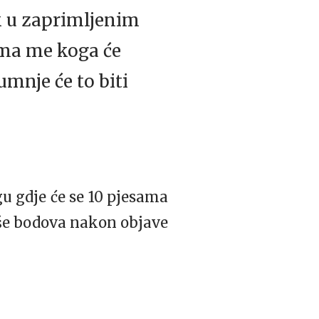
k u zaprimljenim
ima me koga će
mnje će to biti
gu gdje će se 10 pjesama
više bodova nakon objave