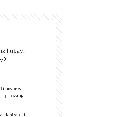
iz ljubavi
va?
d i novac za
 i putovanja i
e, donirajte i