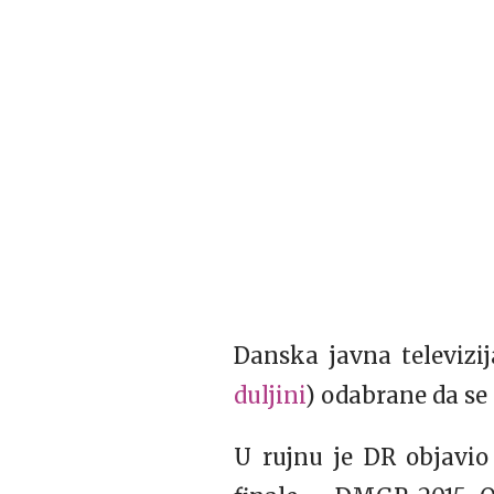
Danska javna televizi
duljini
) odabrane da se
U rujnu je DR objavi