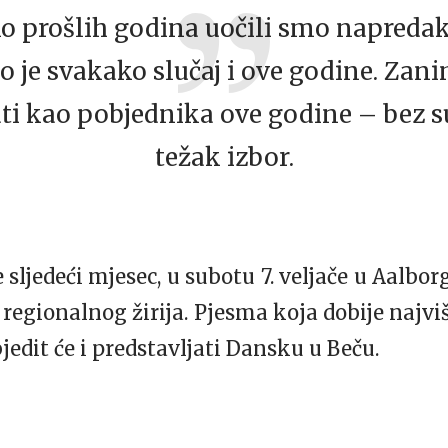
o prošlih godina uočili smo napreda
 je svakako slučaj i ove godine. Zan
i kao pobjednika ove godine – bez su
težak izbor.
sljedeći mjesec, u subotu 7. veljače u Aalbor
 i regionalnog žirija. Pjesma koja dobije naj
edit će i predstavljati Dansku u Beču.