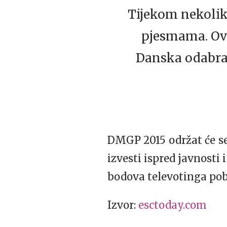
Tijekom nekolik
pjesmama. Ovo
Danska odabrat
DMGP 2015 održat će se 
izvesti ispred javnosti
bodova televotinga pobj
Izvor:
esctoday.com