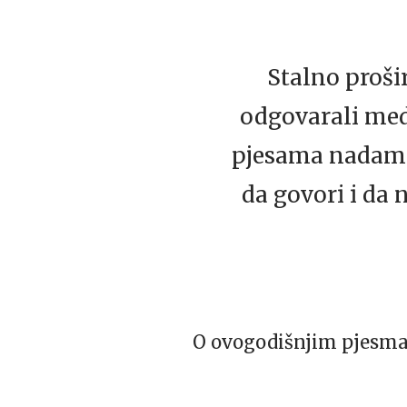
Stalno proši
odgovarali medi
pjesama nadamo
da govori i da 
O ovogodišnjim pjesma