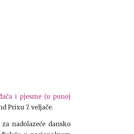
ođača i pjesme (u punoj
 Prixu 7. veljače.
 za nadolazeće dansko