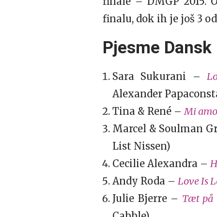
finale – DMGP 2015. O
finalu, dok ih je još 3
Pjesme Dansk M
Sara Sukurani –
L
Alexander Papaconst
Tina & René –
Mi amo
Marcel & Soulman G
List Nissen)
Cecilie Alexandra –
H
Andy Roda –
Love Is 
Julie Bjerre –
Tæt på
Cabble)