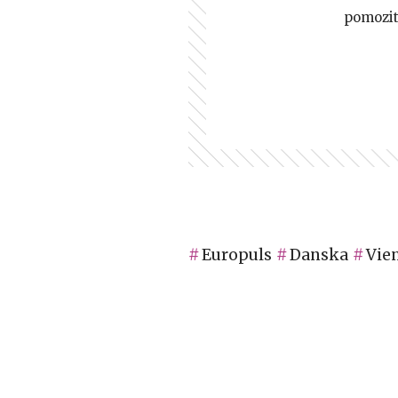
pomozi
Europuls
Danska
Vie