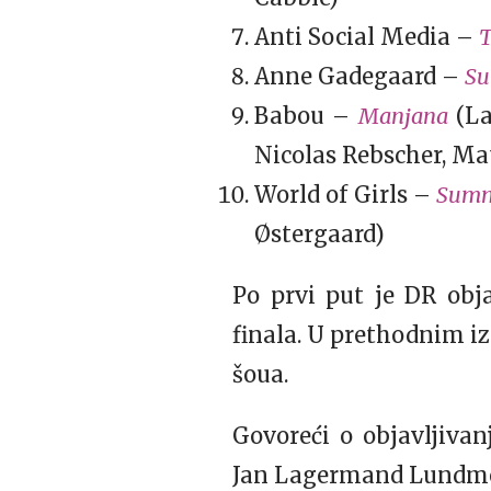
Anti Social Media –
T
Anne Gadegaard –
Su
Babou –
Manjana
(La
Nicolas Rebscher, Mat
World of Girls –
Summ
Østergaard)
Po prvi put je DR obj
finala. U prethodnim i
šoua.
Govoreći o objavljiv
Jan Lagermand Lundme 