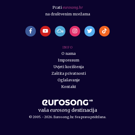
Prati
eurosong.hr
na društvenim mrežama
I N F O
O nama
Impressum
Uvjeti korištenja
Zaštita privatnosti
Oglašavanje
Kontakt
vaša
eurosong
destinacija
© 2005. - 2026. Eurosong.hr. Sva prava pridržana.