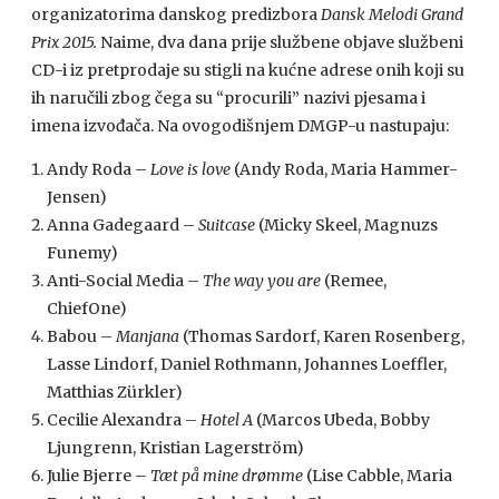
organizatorima danskog predizbora
Dansk Melodi Grand
Prix 2015.
Naime, dva dana prije službene objave službeni
CD-i iz pretprodaje su stigli na kućne adrese onih koji su
ih naručili zbog čega su “procurili” nazivi pjesama i
imena izvođača. Na ovogodišnjem DMGP-u nastupaju:
Andy Roda –
Love is love
(Andy Roda, Maria Hammer-
Jensen)
Anna Gadegaard –
Suitcase
(Micky Skeel, Magnuzs
Funemy)
Anti-Social Media –
The way you are
(Remee,
ChiefOne)
Babou –
Manjana
(Thomas Sardorf, Karen Rosenberg,
Lasse Lindorf, Daniel Rothmann, Johannes Loeffler,
Matthias Zürkler)
Cecilie Alexandra –
Hotel A
(Marcos Ubeda, Bobby
Ljungrenn, Kristian Lagerström)
Julie Bjerre –
Tæt på mine drømme
(Lise Cabble, Maria