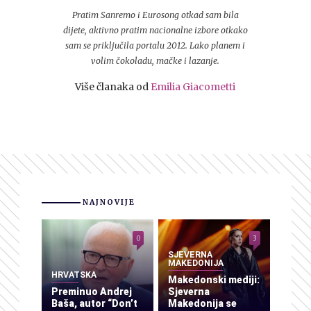
Pratim Sanremo i Eurosong otkad sam bila
dijete, aktivno pratim nacionalne izbore otkako
sam se priključila portalu 2012. Lako planem i
volim čokoladu, mačke i lazanje.
Više članaka od
Emilia Giacometti
NAJNOVIJE
0
3
SJEVERNA
MAKEDONIJA
HRVATSKA
Makedonski mediji:
Preminuo Andrej
Sjeverna
Baša, autor “Don’t
Makedonija se