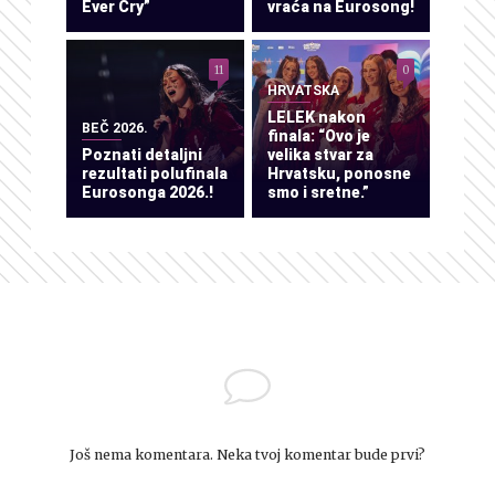
Ever Cry”
vraća na Eurosong!
11
0
HRVATSKA
LELEK nakon
BEČ 2026.
finala: “Ovo je
Poznati detaljni
velika stvar za
rezultati polufinala
Hrvatsku, ponosne
Eurosonga 2026.!
smo i sretne.”
Još nema komentara. Neka tvoj komentar bude prvi?