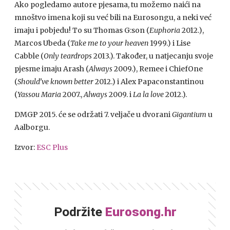
Ako pogledamo autore pjesama, tu možemo naići na
mnoštvo imena koji su već bili na Eurosongu, a neki već
imaju i pobjedu! To su Thomas G:son (
Euphoria
2012.),
Marcos Ubeda (
Take me to your heaven
1999.) i Lise
Cabble (
Only teardrops
2013.). Također, u natjecanju svoje
pjesme imaju Arash (
Always
2009.), Remee i ChiefOne
(
Should’ve known better
2012.) i Alex Papaconstantinou
(
Yassou Maria
2007.,
Always
2009. i
La la love
2012.).
DMGP 2015. će se održati 7. veljače u dvorani
Gigantium
u
Aalborgu.
Izvor:
ESC Plus
Podržite
Eurosong.hr