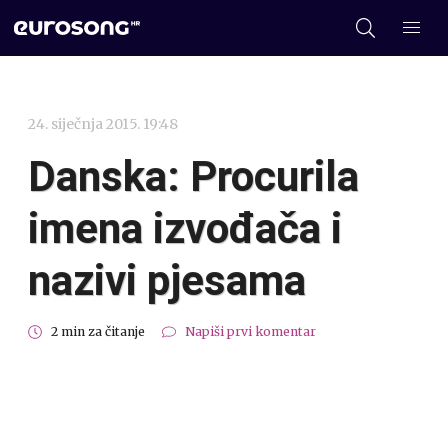
24. siječnja 2015. 19:48
Danska: Procurila
imena izvođača i
nazivi pjesama
2 min za čitanje
Napiši prvi komentar