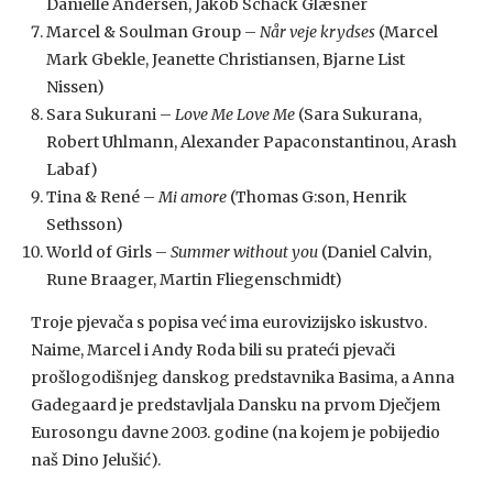
Danielle Andersen, Jakob Schack Glæsner
Marcel & Soulman Group –
Når veje krydses
(Marcel
Mark Gbekle, Jeanette Christiansen, Bjarne List
Nissen)
Sara Sukurani –
Love Me Love Me
(Sara Sukurana,
Robert Uhlmann, Alexander Papaconstantinou, Arash
Labaf)
Tina & René –
Mi amore
(Thomas G:son, Henrik
Sethsson)
World of Girls –
Summer without you
(Daniel Calvin,
Rune Braager, Martin Fliegenschmidt)
Troje pjevača s popisa već ima eurovizijsko iskustvo.
Naime, Marcel i Andy Roda bili su prateći pjevači
prošlogodišnjeg danskog predstavnika Basima, a Anna
Gadegaard je predstavljala Dansku na prvom Dječjem
Eurosongu davne 2003. godine (na kojem je pobijedio
naš Dino Jelušić).