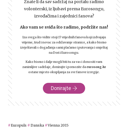
Znate li da sav sadržaj na portalu radimo
volonterski, iz ljubavi prema Eurosongu,
izvođačima i zajednici fanova?
Ako vam se sviđa što radimo, podržite nas!
Iza svega što vidite stoji 17 vrijednih fanova koji izdvajaju
vrijeme, trud i novac za održavanje stranice, a kako bismo
izvještavali s događanja sami plaćamo i putovanja i smještaj
na Dori i Eurosongu.
Kako bismo i dalje mogli biti tu za vas i donositi vam
zanimljive sadržaje, donirajte i pomozite da
eurosong.hr
ostane mjesto okupljanja za sve fanove iz regije.
Donirajte
Europuls
Danska
Vienna 2015