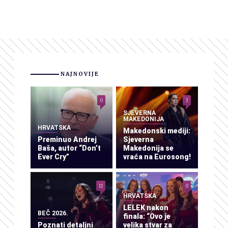
NAJNOVIJE
0
3
SJEVERNA
MAKEDONIJA
HRVATSKA
Makedonski mediji:
Preminuo Andrej
Sjeverna
Baša, autor “Don’t
Makedonija se
Ever Cry”
vraća na Eurosong!
11
0
HRVATSKA
LELEK nakon
BEČ 2026.
finala: “Ovo je
Poznati detaljni
velika stvar za