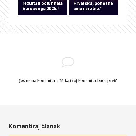
rezultati polufinala
Hrvatsku, ponosne
Eurosonga 2026.!
smo i sretne.”
Još nema komentara. Neka tvoj komentar bude prvi?
Komentiraj članak