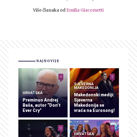
Više članaka od
Emilia Giacometti
NAJNOVIJE
0
3
SJEVERNA
MAKEDONIJA
HRVATSKA
Makedonski mediji:
Preminuo Andrej
Sjeverna
Baša, autor “Don’t
Makedonija se
Ever Cry”
vraća na Eurosong!
11
0
HRVATSKA