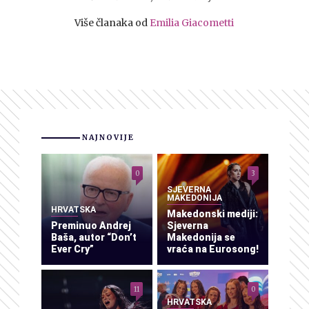
Više članaka od
Emilia Giacometti
NAJNOVIJE
0
3
SJEVERNA
MAKEDONIJA
HRVATSKA
Makedonski mediji:
Preminuo Andrej
Sjeverna
Baša, autor “Don’t
Makedonija se
Ever Cry”
vraća na Eurosong!
11
0
HRVATSKA