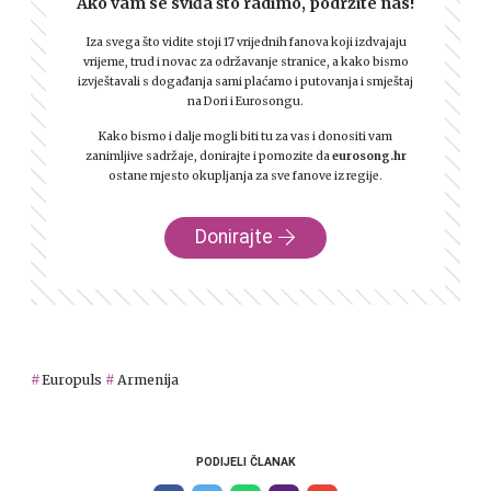
Ako vam se sviđa što radimo, podržite nas!
Iza svega što vidite stoji 17 vrijednih fanova koji izdvajaju
vrijeme, trud i novac za održavanje stranice, a kako bismo
izvještavali s događanja sami plaćamo i putovanja i smještaj
na Dori i Eurosongu.
Kako bismo i dalje mogli biti tu za vas i donositi vam
zanimljive sadržaje, donirajte i pomozite da
eurosong.hr
ostane mjesto okupljanja za sve fanove iz regije.
Donirajte
Europuls
Armenija
PODIJELI ČLANAK