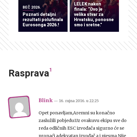
LELEK nakon
BEČ 2026.
finala: “Ovo je
Poznati detaljni
velika stvar za
rezultati polufinala
Hrvatsku, ponosne
Eurosonga 2026.!
smo i sretne.”
1
Rasprava
Blink
— 16. rujna 2016.
u
22:25
Opet ponavljam,Aremni su konačno
zaslužili pobjedu.Uz ovakuvu ekipu sve do
reda odličnih ESC izvođača sigurno će se
pronaći adekvatan izvođač a i pjesma.Nije