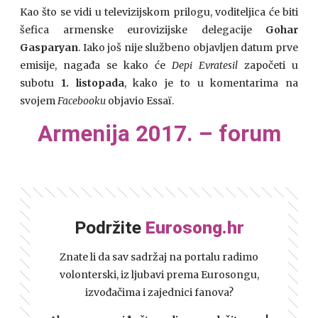
Kao što se vidi u televizijskom prilogu, voditeljica će biti
šefica armenske eurovizijske delegacije
Gohar
Gasparyan
. Iako još nije službeno objavljen datum prve
emisije, nagađa se kako će
Depi Evratesil
započeti u
subotu
1. listopada
, kako je to u komentarima na
svojem
Facebooku
objavio Essaï.
Armenija 2017. – forum
Podržite
Eurosong.hr
Znate li da sav sadržaj na portalu radimo
volonterski, iz ljubavi prema Eurosongu,
izvođačima i zajednici fanova?