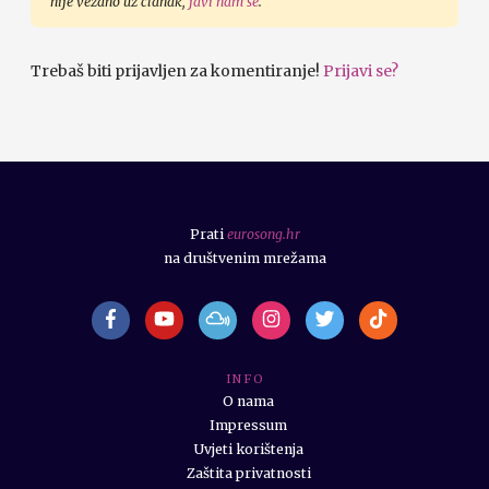
nije vezano uz članak,
javi nam se
.
Trebaš biti prijavljen za komentiranje!
Prijavi se?
Prati
eurosong.hr
na društvenim mrežama
I N F O
O nama
Impressum
Uvjeti korištenja
Zaštita privatnosti