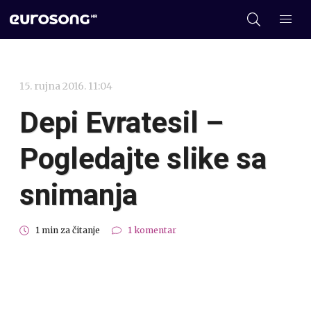
15. rujna 2016. 11:04
Depi Evratesil –
Pogledajte slike sa
snimanja
1 min za čitanje
1 komentar