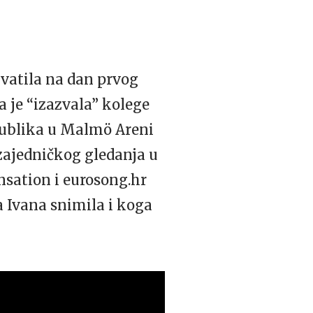
vatila na dan prvog
 je “izazvala” kolege
publika u Malmö Areni
zajedničkog gledanja u
sation i eurosong.hr
a Ivana snimila i koga