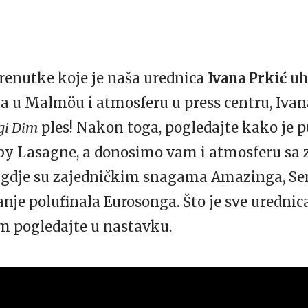
trenutke koje je naša urednica
Ivana Prkić
uh
a u Malmöu i atmosferu u press centru, Ivana
gi Dim
ples! Nakon toga, pogledajte kako je 
by Lasagne, a donosimo vam i atmosferu sa 
 gdje su zajedničkim snagama Amazinga, Sen
anje polufinala Eurosonga. Što je sve urednic
m pogledajte u nastavku.