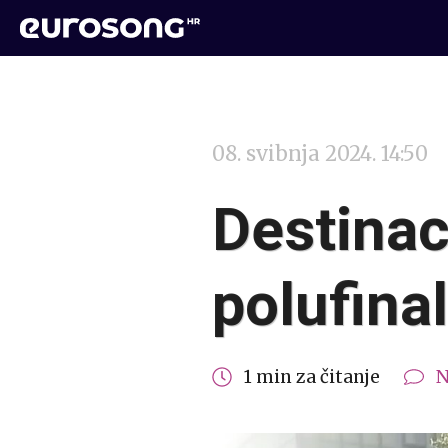
08. svibnja 2024. 14:50
Destinac
polufina
1 min za čitanje
N