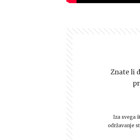
Znate li 
pr
Iza svega š
održavanje st