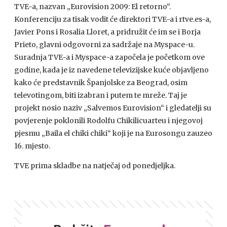
TVE
-a, nazvan „Eurovision 2009: El retorno“.
Konferenciju za tisak vodit će direktori
TVE
-a i rtve.es-a,
Javier Pons i Rosalia Lloret, a pridružit će im se i Borja
Prieto, glavni odgovorni za sadržaje na Myspace-u.
Suradnja
TVE
-a i Myspace-a započela je početkom ove
godine, kada je iz navedene televizijske kuće objavljeno
kako će predstavnik Španjolske za Beograd, osim
televotingom, biti izabran i putem te mreže. Taj je
projekt nosio naziv „Salvemos Eurovision“ i gledatelji su
povjerenje poklonili Rodolfu Chikilicuarteu i njegovoj
pjesmu „Baila el chiki chiki“ koji je na Eurosongu zauzeo
16. mjesto.
TVE
prima skladbe na natječaj od ponedjeljka.