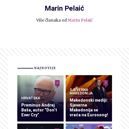
Marin Pelaić
Više članaka od
Marin Pelaić
NAJNOVIJE
0
3
SJEVERNA
MAKEDONIJA
HRVATSKA
Makedonski mediji:
Preminuo Andrej
Sjeverna
Baša, autor “Don’t
Makedonija se
Ever Cry”
vraća na Eurosong!