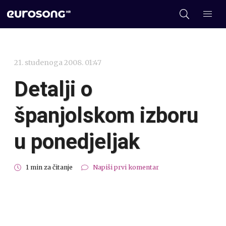
21. studenoga 2008. 01:47
Detalji o
španjolskom izboru
u ponedjeljak
1 min za čitanje
Napiši prvi komentar