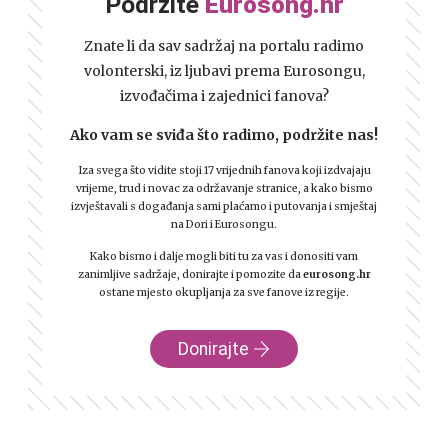
Podržite
Eurosong.hr
Znate li da sav sadržaj na portalu radimo
volonterski, iz ljubavi prema Eurosongu,
izvođačima i zajednici fanova?
Ako vam se sviđa što radimo, podržite nas!
Iza svega što vidite stoji 17 vrijednih fanova koji izdvajaju
vrijeme, trud i novac za održavanje stranice, a kako bismo
izvještavali s događanja sami plaćamo i putovanja i smještaj
na Dori i Eurosongu.
Kako bismo i dalje mogli biti tu za vas i donositi vam
zanimljive sadržaje, donirajte i pomozite da
eurosong.hr
ostane mjesto okupljanja za sve fanove iz regije.
Donirajte