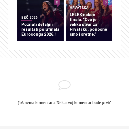
11
0
HRVATSKA
LELEK nakon
BEČ 2026.
finala: “Ovo je
Poznati detaljni
velika stvar za
rezultati polufinala
Hrvatsku, ponosne
Eurosonga 2026.!
smo i sretne.”
Još nema komentara. Neka tvoj komentar bude prvi?