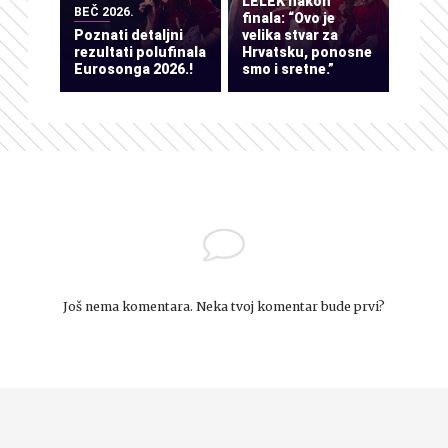
LELEK nakon
BEČ 2026.
finala: “Ovo je
Poznati detaljni
velika stvar za
rezultati polufinala
Hrvatsku, ponosne
Eurosonga 2026.!
smo i sretne.”
Još nema komentara. Neka tvoj komentar bude prvi?