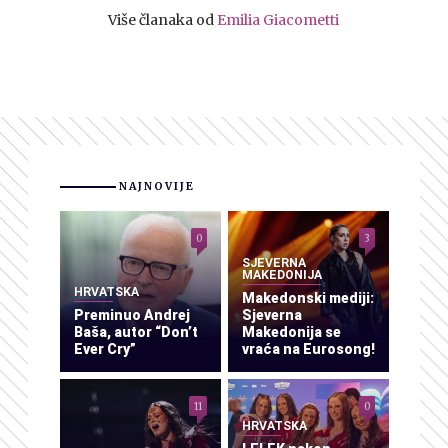
Više članaka od
Emilia Giacometti
NAJNOVIJE
0
3
SJEVERNA
MAKEDONIJA
HRVATSKA
Makedonski mediji:
Preminuo Andrej
Sjeverna
Baša, autor “Don’t
Makedonija se
Ever Cry”
vraća na Eurosong!
11
0
HRVATSKA