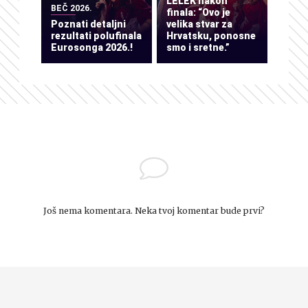
LELEK nakon
BEČ 2026.
finala: “Ovo je
Poznati detaljni
velika stvar za
rezultati polufinala
Hrvatsku, ponosne
Eurosonga 2026.!
smo i sretne.”
Još nema komentara. Neka tvoj komentar bude prvi?