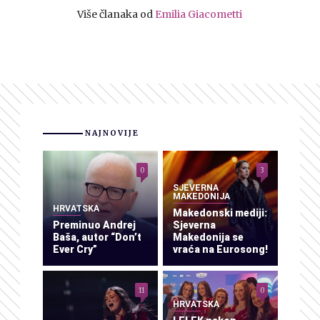
Više članaka od
Emilia Giacometti
NAJNOVIJE
0
3
SJEVERNA
MAKEDONIJA
HRVATSKA
Makedonski mediji:
Preminuo Andrej
Sjeverna
Baša, autor “Don’t
Makedonija se
Ever Cry”
vraća na Eurosong!
11
0
HRVATSKA