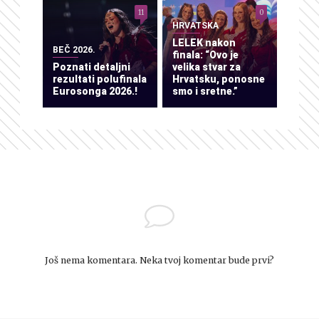
11
0
HRVATSKA
LELEK nakon
BEČ 2026.
finala: “Ovo je
Poznati detaljni
velika stvar za
rezultati polufinala
Hrvatsku, ponosne
Eurosonga 2026.!
smo i sretne.”
Još nema komentara. Neka tvoj komentar bude prvi?