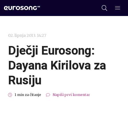
02. lipnja 2013. 14:27
Dječji Eurosong:
Dayana Kirilova za
Rusiju
1 min za čitanje
Napiši prvi komentar