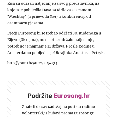
Rusi su održali natjecanje za svog predstavnika, na
kojem je pobijedila Dayana Kirilova s pjesmom
“Mechtay” (u prijevodu
San
) u konkurenciji od
osamnaest pjesama.
Dječji Eurosong bi se trebao održati 30. studenoga u
Kijevu (Ukrajina), no da bi se održalo natjecanje,
potrebno je najmanje 11 država. Prošle godine u
Amsterdamu pobijedila je Ukrajinka Anastasia Petryk.
http://youtu.be/aPesJC3J4gQ
Podržite
Eurosong.hr
Znate li da sav sadržaj na portalu radimo
volonterski, iz ljubavi prema Eurosongu,