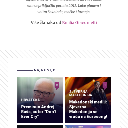
sam se priključila portalu 2012. Lako planem i
volim čokoladu, mačke i lazanje.
Više članaka od
Emilia Giacometti
NAJNOVIJE
0
3
SJEVERNA
MAKEDONIJA
HRVATSKA
Makedonski mediji:
Preminuo Andrej
Sjeverna
Baša, autor “Don’t
Makedonija se
Ever Cry”
vraća na Eurosong!