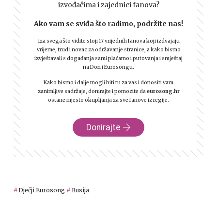
izvođačima i zajednici fanova?
Ako vam se sviđa što radimo, podržite nas!
Iza svega što vidite stoji 17 vrijednih fanova koji izdvajaju
vrijeme, trud i novac za održavanje stranice, a kako bismo
izvještavali s događanja sami plaćamo i putovanja i smještaj
na Dori i Eurosongu.
Kako bismo i dalje mogli biti tu za vas i donositi vam
zanimljive sadržaje, donirajte i pomozite da
eurosong.hr
ostane mjesto okupljanja za sve fanove iz regije.
Donirajte
Dječji Eurosong
Rusija