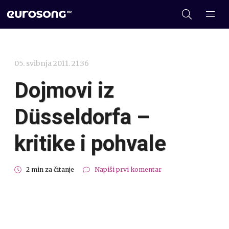
05. svibnja 2011. 21:36
Dojmovi iz
Düsseldorfa –
kritike i pohvale
2 min za čitanje
Napiši prvi komentar