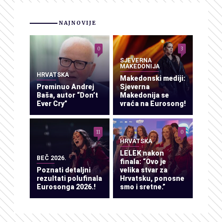
NAJNOVIJE
0
3
SJEVERNA
MAKEDONIJA
HRVATSKA
Makedonski mediji:
Preminuo Andrej
Sjeverna
Baša, autor “Don’t
Makedonija se
Ever Cry”
vraća na Eurosong!
11
0
HRVATSKA
LELEK nakon
BEČ 2026.
finala: “Ovo je
Poznati detaljni
velika stvar za
rezultati polufinala
Hrvatsku, ponosne
Eurosonga 2026.!
smo i sretne.”