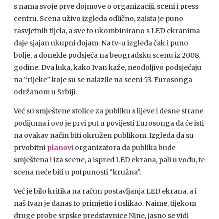
s nama svoje prve dojmove o organizaciji, sceni i press
centru. Scena uživo izgleda odlično, zaista je puno
rasvjetnih tijela, a sve to ukombinirano s
LED
ekranima
daje sjajan ukupni dojam. Na tv-u izgleda čak i puno
bolje, a donekle podsjeća na beogradsku scenu iz 2008.
godine. Dva luka, kako Ivan kaže, neodoljivo podsjećaju
na “rijeke” koje su se nalazile na sceni 53. Eurosonga
održanom u Srbiji.
Već su smještene stolice za publiku s lijeve i desne strane
podijuma i ovo je prvi put u povijesti Eurosonga da će isti
na ovakav način biti okružen publikom. Izgleda da su
prvobitni
planovi
organizatora da publika bude
smještena i iza scene, a ispred
LED
ekrana, pali u vodu, te
scena neće biti u potpunosti “kružna”.
Već je bilo kritika na račun postavljanja
LED
ekrana, a i
naš Ivan je danas to primjetio i uslikao. Naime, tijekom
druge probe srpske predstavnice Nine, jasno se vidi