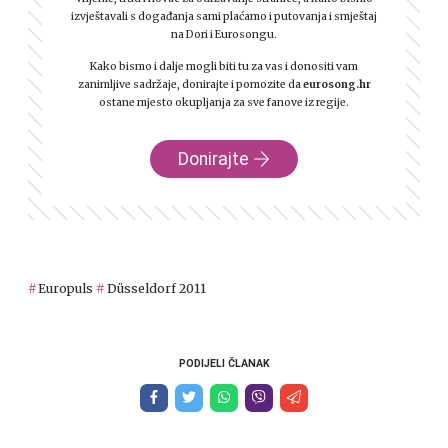
izvještavali s događanja sami plaćamo i putovanja i smještaj
na Dori i Eurosongu.
Kako bismo i dalje mogli biti tu za vas i donositi vam
zanimljive sadržaje, donirajte i pomozite da
eurosong.hr
ostane mjesto okupljanja za sve fanove iz regije.
Donirajte
Europuls
Düsseldorf 2011
PODIJELI ČLANAK