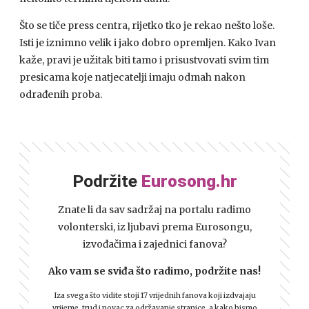
Što se tiče press centra, rijetko tko je rekao nešto loše.
Isti je iznimno velik i jako dobro opremljen. Kako Ivan
kaže, pravi je užitak biti tamo i prisustvovati svim tim
presicama koje natjecatelji imaju odmah nakon
odrađenih proba.
Podržite
Eurosong.hr
Znate li da sav sadržaj na portalu radimo
volonterski, iz ljubavi prema Eurosongu,
izvođačima i zajednici fanova?
Ako vam se sviđa što radimo, podržite nas!
Iza svega što vidite stoji 17 vrijednih fanova koji izdvajaju
vrijeme, trud i novac za održavanje stranice, a kako bismo