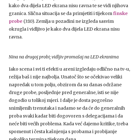
kako dva dijela
LED
ekrana nisu ravna te se vidi njihova
granica. Slična situacija se da primjetiti i tijekom
finske
probe
(3:10). Zemlja u pozadini ne izgleda sasvim
okrugla i vidljivo je kako dva dijela
LED
ekrana nisu
ravna.
Nina na drugoj probi; vidljiv promašaj na
LED
ekranima
Iako scena i svi ti efekti u areni izgledaju odlično na tv-u,
režija baš i nije najbolja. Unatoč što se očekivao veliki
napredak u tom polju, obzirom da su danas održane
druge probe, posljednje pred generalne, isti se nije
dogodio u tolikoj mjeri. I dalje je dosta pogrešno
snimljenih trenutaka i nadamo se da će do generalnih
proba svaki kadar biti dogovoren s delegacijama i da
neće biti većih problema. Kada već dajemo kritike, treba
spomenut i česta kašnjenja s probama i probijanje
nekoliko termina tijekom dana.