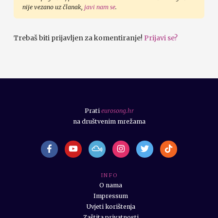
nije vezano uz članak,
javi nam se
.
Trebaš biti prijavljen za komentiranje!
Prijavi se?
Prati
eurosong.hr
na društvenim mrežama
I N F O
O nama
Impressum
Uvjeti korištenja
Zaštita privatnosti