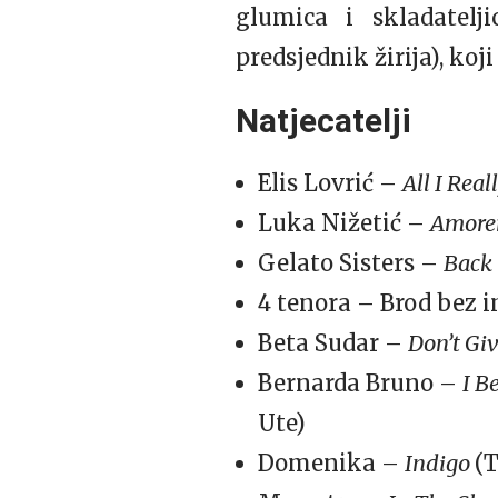
glumica i skladatelj
predsjednik žirija), ko
Natjecatelji
Elis Lovrić –
All I Rea
Luka Nižetić –
Amorer
Gelato Sisters –
Back
4 tenora – Brod bez i
Beta Sudar –
Don’t Gi
Bernarda Bruno –
I B
Ute)
Domenika –
Indigo
(T