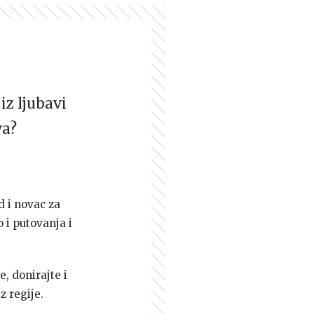
iz ljubavi
va?
d i novac za
 i putovanja i
e, donirajte i
z regije.