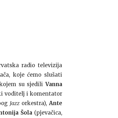
vatska radio televizija
vača, koje ćemo slušati
 kojem su sjedili
Vanna
ki voditelj i komentator
oog
Jazz
orkestra),
Ante
ntonija Šola
(pjevačica,