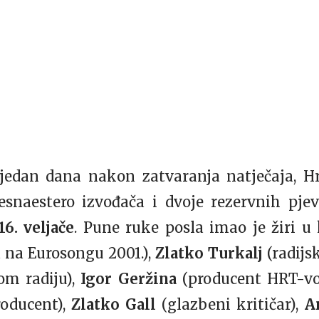
Tjedan dana nakon zatvaranja natječaja, Hr
esnaestero izvođača i dvoje rezervnih pje
16. veljače
. Pune ruke posla imao je žiri u
 na Eurosongu 2001.),
Zlatko Turkalj
(radijs
om radiju),
Igor Geržina
(producent HRT-v
roducent),
Zlatko Gall
(glazbeni kritičar),
A