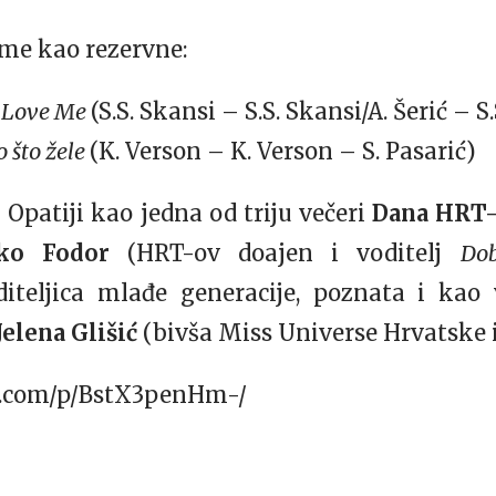
sme kao rezervne:
u Love Me
(S.S. Skansi – S.S. Skansi/A. Šerić – S
 što žele
(K. Verson – K. Verson – S. Pasarić)
u Opatiji kao jedna od triju večeri
Dana HRT-
ko Fodor
(HRT-ov doajen i voditelj
Dob
iteljica mlađe generacije, poznata i kao 
Jelena Glišić
(bivša Miss Universe Hrvatske i
m.com/p/BstX3penHm-/