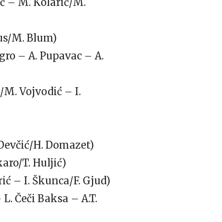
ić – M. Kolarić/M.
Rus/M. Blum)
gro – A. Pupavac – A.
/M. Vojvodić – I.
. Devčić/H. Domazet)
Škaro/T. Huljić)
ić – I. Škunca/F. Gjud)
– L. Čeči Baksa – A.T.