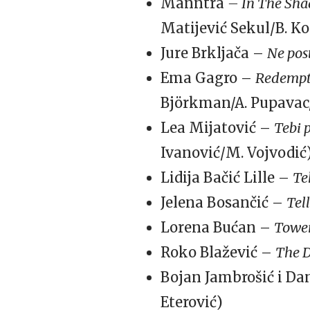
Manntra
– In The Sh
Matijević Sekul/B. Ko
Jure Brkljača –
Ne pos
Ema Gagro –
Redemp
Björkman/A. Pupavac/
Lea Mijatović –
Tebi 
Ivanović/M. Vojvodić
Lidija Bačić Lille –
Te
Jelena Bosančić –
Tel
Lorena Bućan –
Tower
Roko Blažević –
The 
Bojan Jambrošić i Dan
Eterović)