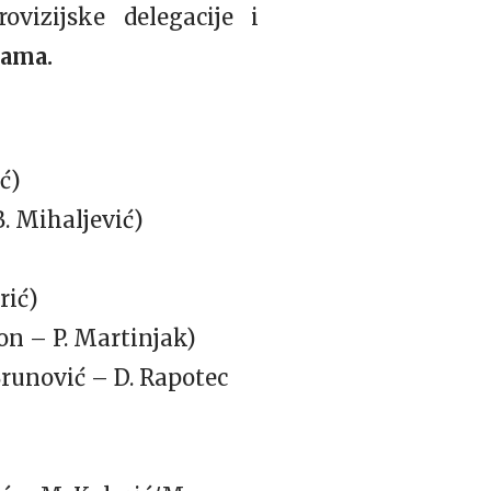
vizijske delegacije i
sama.
ić)
B. Mihaljević)
rić)
on – P. Martinjak)
Brunović – D. Rapotec