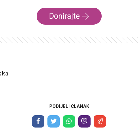
Donirajte
ska
PODIJELI ČLANAK