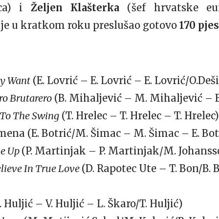
ica) i
Željen Klašterka
(šef hrvatske euro
ji je u kratkom roku preslušao gotovo
170 pje
lly Want
(E. Lovrić – E. Lovrić – E. Lovrić/O.Deš
o Brutarero
(B. Mihaljević – M. Mihaljević – 
 To The Swing
(T. Hrelec – T. Hrelec – T. Hrelec)
mena (E. Botrić/M. Šimac – M. Šimac – E. Bot
ve Up
(P. Martinjak – P. Martinjak/M. Johanss
elieve In True Love
(D. Rapotec Ute – T. Bon/B. 
. Huljić – V. Huljić – L. Škaro/T. Huljić)