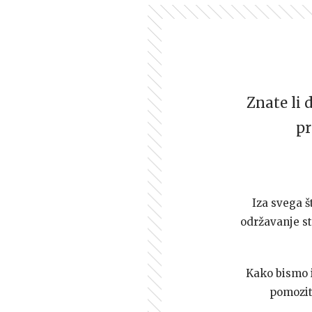
Znate li 
pr
Iza svega š
održavanje st
Kako bismo i 
pomozi