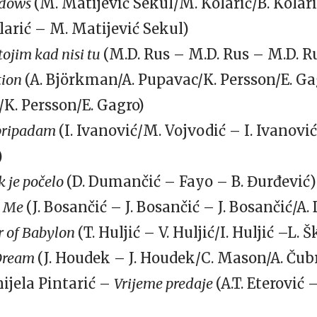
adows
(M. Matijević Sekul/M. Kolarić/B. Kolar
larić – M. Matijević Sekul)
tojim kad nisi tu
(M.D. Rus – M.D. Rus – M.D. 
tion
(A. Björkman/A. Pupavac/K. Persson/E. Ga
K. Persson/E. Gagro)
pripadam
(I. Ivanović/M. Vojvodić – I. Ivanović
)
k je počelo
(D. Dumančić – Fayo – B. Đurđević)
l Me
(J. Bosančić – J. Bosančić – J. Bosančić/A
 of Babylon
(T. Huljić – V. Huljić/I. Huljić –L. 
Dream
(J. Houdek – J. Houdek/C. Mason/A. Čubr
ijela Pintarić –
Vrijeme predaje
(A.T. Eterović 