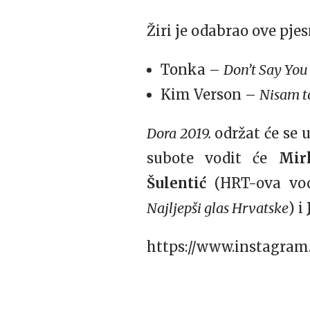
Žiri je odabrao ove pje
Tonka –
Don’t Say Yo
Kim Verson –
Nisam to
Dora 2019.
održat će se 
subote vodit će
Mir
Šulentić
(HRT-ova vod
Najljepši glas Hrvatske
) i
https://www.instagra