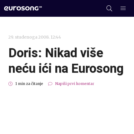
29. studenoga 2008. 12:44
Doris: Nikad više
neću ići na Eurosong
1 min za čitanje
Napiši prvi komentar