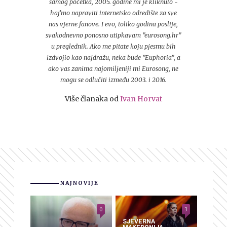
samog početka, 2005. godine mi je kliknulo -
haj'mo napraviti internetsko odredište za sve
nas vjerne fanove. I evo, toliko godina poslije,
svakodnevno ponosno utipkavam "eurosong.hr"
u preglednik. Ako me pitate koju pjesmu bih
izdvojio kao najdražu, neka bude "Euphoria", a
ako vas zanima najomiljeniji mi Eurosong, ne
mogu se odlučiti između 2003. i 2016.
Više članaka od
Ivan Horvat
NAJNOVIJE
0
3
SJEVERNA