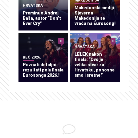
MAKEDONIJA
HRVATSKA
Makedonski mediji:
Preminuo Andrej
Sjeverna
Baša, autor “Don’t
Makedonija se
Ever Cry”
vraća na Eurosong!
11
0
HRVATSKA
LELEK nakon
BEČ 2026.
finala: “Ovo je
Poznati detaljni
velika stvar za
rezultati polufinala
Hrvatsku, ponosne
Eurosonga 2026.!
smo i sretne.”