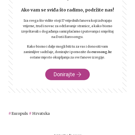
Ako vam se sviđa što radimo, podržite nas!
Iza svega što vidite stoji 17 vrijednih fanova koji izdvajaju
vrijeme, trud i novac za održavanje stranice, a kako bismo
izvještavali s događanja sami plaćamo i putovanja i smještaj
na Dori i Eurosongu.
Kako bismo i dalje mogli biti tu za vas i donositi vam
zanimljive sadržaje, donirajte i pomozite da
eurosong.hr
ostane mjesto okupljanja za sve fanove iz regije.
Donirajte
Europuls
Hrvatska