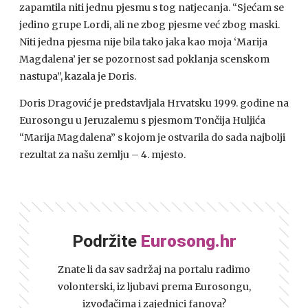
zapamtila niti jednu pjesmu s tog natjecanja. “Sjećam se
jedino grupe Lordi, ali ne zbog pjesme već zbog maski.
Niti jedna pjesma nije bila tako jaka kao moja ‘Marija
Magdalena’ jer se pozornost sad poklanja scenskom
nastupa”, kazala je Doris.
Doris Dragović je predstavljala Hrvatsku 1999. godine na
Eurosongu u Jeruzalemu s pjesmom Tončija Huljića
“Marija Magdalena” s kojom je ostvarila do sada najbolji
rezultat za našu zemlju – 4. mjesto.
Podržite
Eurosong.hr
Znate li da sav sadržaj na portalu radimo
volonterski, iz ljubavi prema Eurosongu,
izvođačima i zajednici fanova?