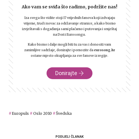
Ako vam se sviđa što radimo, podržite nas!
Iza svega što vidite stoji 17 vrijednih fanova koji izdvajaju
vrijeme, trud i novac za održavanje stranice, a kako bismo
izvještavali s događanja sami plaćamo i putovanja i smještaj
na Dori i Eurosongu.
Kako bismo i dalje mogli biti tu za vas i donositi vam
zanimljive sadržaje, donirajte i pomozite da
eurosong.hr
ostane mjesto okupljanja za sve fanove iz regije.
Donirajte
Europuls
Oslo 2010
Švedska
PODIJELI ČLANAK