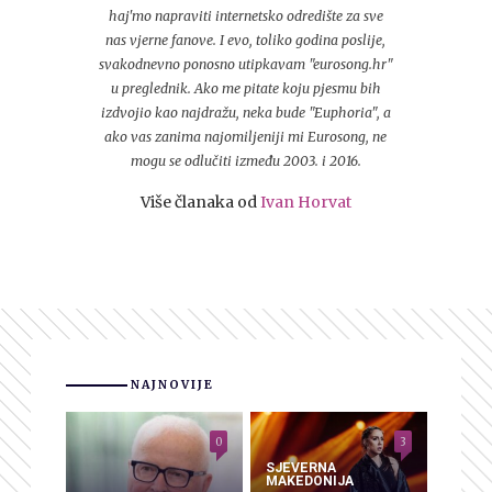
haj'mo napraviti internetsko odredište za sve
nas vjerne fanove. I evo, toliko godina poslije,
svakodnevno ponosno utipkavam "eurosong.hr"
u preglednik. Ako me pitate koju pjesmu bih
izdvojio kao najdražu, neka bude "Euphoria", a
ako vas zanima najomiljeniji mi Eurosong, ne
mogu se odlučiti između 2003. i 2016.
Više članaka od
Ivan Horvat
NAJNOVIJE
0
3
SJEVERNA
MAKEDONIJA