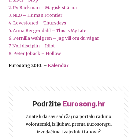
1. Sibel – Stop
2. Py Bäckman – Magisk stjärna
3.
NEO
– Human Frontier
4. Lovestoned – Thursdays
5. Anna Bergendahl – This Is My Life
6. Pernilla Wahlgren – Jag vill om du vågar
7. Noll disciplin – Idiot
8. Peter Jöback – Hollow
Eurosong 2010.
–
Kalendar
Podržite
Eurosong.hr
Znate li da sav sadržaj na portalu radimo
volonterski, iz ljubavi prema Eurosongu,
izvođačima i zajednici fanova?