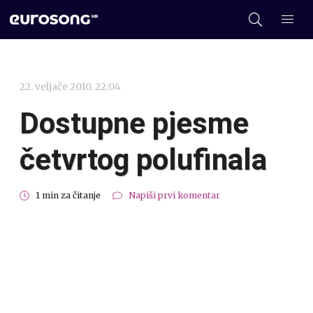
22. veljače 2010. 22:04
Dostupne pjesme
četvrtog polufinala
1 min za čitanje
Napiši prvi komentar