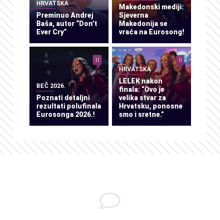
HRVATSKA
Makedonski mediji:
Preminuo Andrej
Sjeverna
Baša, autor “Don’t
Makedonija se
Ever Cry”
vraća na Eurosong!
11
0
HRVATSKA
LELEK nakon
BEČ 2026.
finala: “Ovo je
Poznati detaljni
velika stvar za
rezultati polufinala
Hrvatsku, ponosne
Eurosonga 2026.!
smo i sretne.”