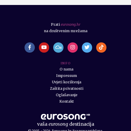
Prati
eurosong.hr
na društvenim mrežama
I N F O
O nama
Impressum
Uvjeti korištenja
Zaštita privatnosti
Oglašavanje
Kontakt
vaša
eurosong
destinacija
© 2005. - 2026. Eurosong.hr. Sva prava pridržana.