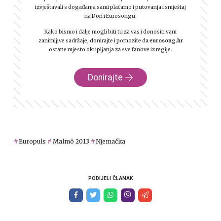
izvještavali s događanja sami plaćamo i putovanja i smještaj
na Dori i Eurosongu.
Kako bismo i dalje mogli biti tu za vas i donositi vam
zanimljive sadržaje, donirajte i pomozite da
eurosong.hr
ostane mjesto okupljanja za sve fanove iz regije.
Donirajte
Europuls
Malmö 2013
Njemačka
PODIJELI ČLANAK