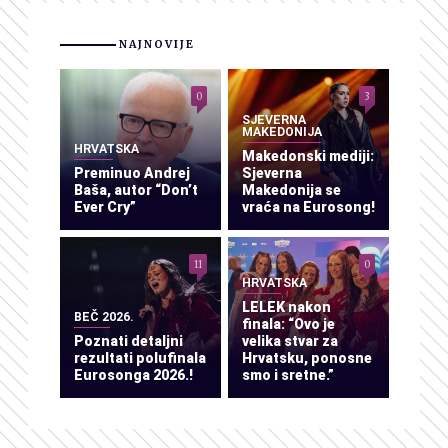
NAJNOVIJE
0
3
SJEVERNA
MAKEDONIJA
HRVATSKA
Makedonski mediji:
Preminuo Andrej
Sjeverna
Baša, autor “Don’t
Makedonija se
Ever Cry”
vraća na Eurosong!
11
0
HRVATSKA
LELEK nakon
BEČ 2026.
finala: “Ovo je
Poznati detaljni
velika stvar za
rezultati polufinala
Hrvatsku, ponosne
Eurosonga 2026.!
smo i sretne.”