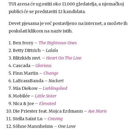
TUI arena će ugostiti oko 11.000 gledatelja, a njemačkoj
publici će se predstaviti 12 kandidata.
Devet pjesama je već postavljeno na internet, a možete ih
poslušati klikom na naziv istih.
Ben Ivory –
The Righteous Ones
Betty Dittrich –
Lalala
Blitzkids mvt. –
Heart On The Line
Cascada –
Glorious
Finn Martin –
Change
LaBrassBanda –
Nackert
Mia Diekow –
Lieblingslied
Mobilée –
Little Sister
Nica & Joe –
Elevated
Die Priester feat. Mojca Erdmann –
Ave Maris
Stella Saint Lu –
Craving
Söhne Mannheims –
One Love