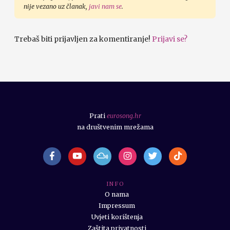
nije vezano uz članak,
javi nam se
.
Trebaš biti prijavljen za komentiranje!
Prijavi se?
Prati
eurosong.hr
na društvenim mrežama
I N F O
O nama
Impressum
Uvjeti korištenja
Zaštita privatnosti