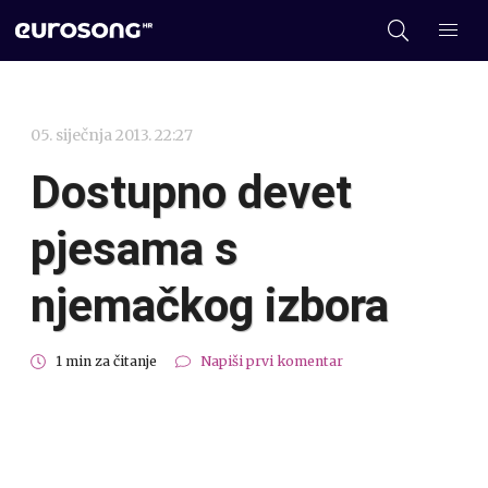
05. siječnja 2013. 22:27
Dostupno devet
pjesama s
njemačkog izbora
1 min za čitanje
Napiši prvi komentar