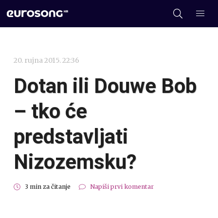
20. rujna 2015. 22:36
Dotan ili Douwe Bob
– tko će
predstavljati
Nizozemsku?
3 min za čitanje
Napiši prvi komentar