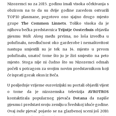
Nizozemci su za 2015. godinu imali visoka očekivanja s
obzirom na to da su dvije godine zaredom ostvarili
TOP10 plasmane, pogotovo ono sjajno drugo mjesto
grupe
The Common Linnets
. Toliko visoka da je
njihova bečka predstavnica
Trijntje Oosterhuis
objavila
pjesmu
Walk Along
među prvima, no loša izvedba u
polufinalu, neodlučnost oko garderobe i nemaštovitost
nastupa smjestili su je tek na 14. mjesto u prvom
polufinalu, unatoč tome što ju je žiri smjestio na peto
mjesto. Stoga nije ni čudno što su Nizozemci odmah
počeli s potragom za svojim novim predstavnikom koji
će isprati gorak okus iz Beča.
U posljednje vrijeme eurovizijski su portali objavili vijest
o tome da je nizozemska televizija
AVROTROS
kontaktirala popularnog pjevača
Dotana
da napiše
pjesmu i predstavi svoju zemlju u Švedskoj iduće godine.
Ovaj
indie
pjevač pojavio se na glazbenoj sceni još 2010.