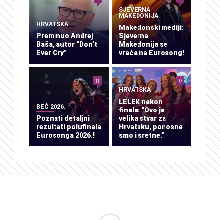
SJEVERNA
MAKEDONIJA
HRVATSKA
Makedonski mediji:
Preminuo Andrej
Sjeverna
Baša, autor “Don’t
Makedonija se
Ever Cry”
vraća na Eurosong!
11
0
HRVATSKA
LELEK nakon
BEČ 2026.
finala: “Ovo je
Poznati detaljni
velika stvar za
rezultati polufinala
Hrvatsku, ponosne
Eurosonga 2026.!
smo i sretne.”