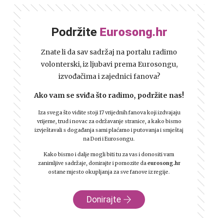
Podržite
Eurosong.hr
Znate li da sav sadržaj na portalu radimo
volonterski, iz ljubavi prema Eurosongu,
izvođačima i zajednici fanova?
Ako vam se sviđa što radimo, podržite nas!
Iza svega što vidite stoji 17 vrijednih fanova koji izdvajaju
vrijeme, trud i novac za održavanje stranice, a kako bismo
izvještavali s događanja sami plaćamo i putovanja i smještaj
na Dori i Eurosongu.
Kako bismo i dalje mogli biti tu za vas i donositi vam
zanimljive sadržaje, donirajte i pomozite da
eurosong.hr
ostane mjesto okupljanja za sve fanove iz regije.
Donirajte