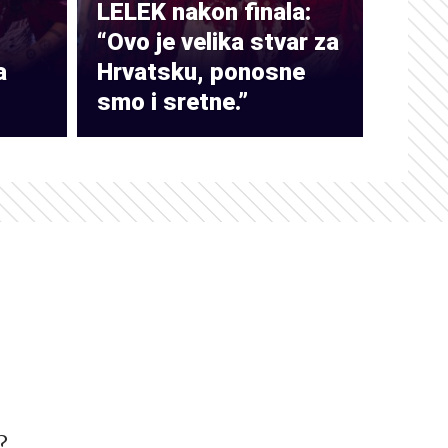
LELEK nakon finala:
“Ovo je velika stvar za
a
Hrvatsku, ponosne
smo i sretne.”
?