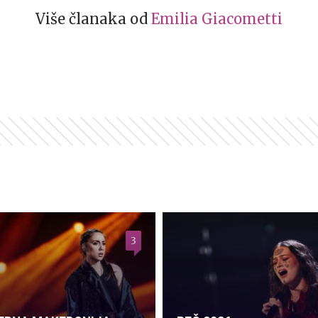
Više članaka od
Emilia Giacometti
3