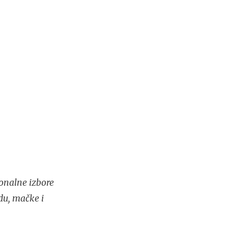
onalne izbore
du, mačke i