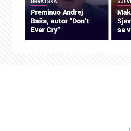
HRVATSKA
SJEV
Preminuo Andrej
Make
Baša, autor “Don’t
Sje
Ever Cry”
se v