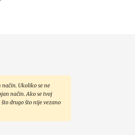
 način. Ukoliko se ne
ojan način. Ako se tvoj
 što drugo što nije vezano