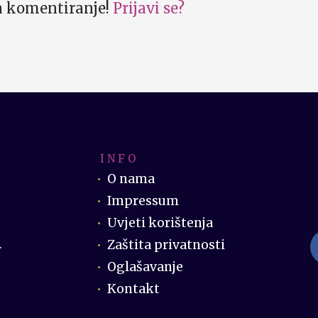
za komentiranje!
Prijavi se?
I N F O
O nama
Impressum
Uvjeti korištenja
Zaštita privatnosti
.
Oglašavanje
Kontakt