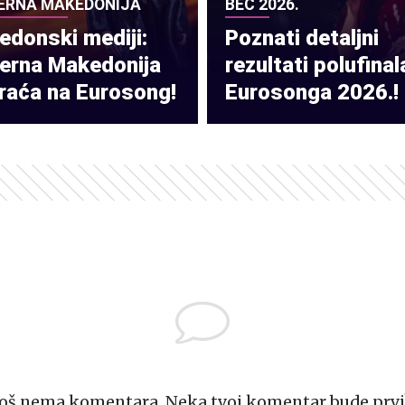
ERNA MAKEDONIJA
BEČ 2026.
donski mediji:
Poznati detaljni
verna Makedonija
rezultati polufinal
raća na Eurosong!
Eurosonga 2026.!
Još nema komentara. Neka tvoj komentar bude prvi