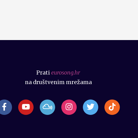
Prati
eurosong.hr
na društvenim mrežama