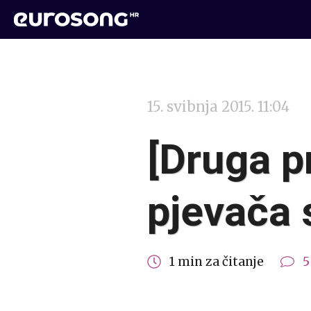
15. svibnja 2015. 11:04
[Druga p
pjevača 
1 min za čitanje
5