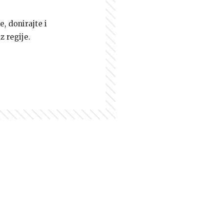
e, donirajte i
z regije.