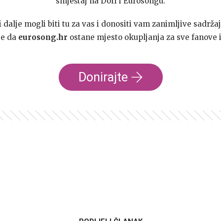
smještaj na Dori i Eurosongu.
dalje mogli biti tu za vas i donositi vam zanimljive sadržaj
te da
eurosong.hr
ostane mjesto okupljanja za sve fanove i
Donirajte