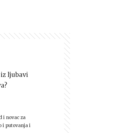
iz ljubavi
va?
d i novac za
 i putovanja i