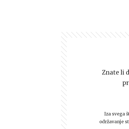
Znate li 
pr
Iza svega š
održavanje st