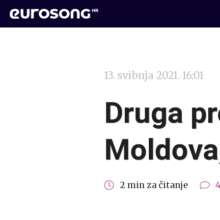
13. svibnja 2021. 16:01
Druga pr
Moldova,
2 min za čitanje