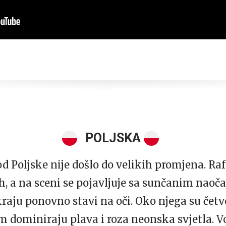
POLJSKA
kod Poljske nije došlo do velikih promjena. R
ih, a na sceni se pojavljuje sa sunčanim nao
raju ponovno stavi na oči. Oko njega su četv
nom dominiraju plava i roza neonska svjetla. V