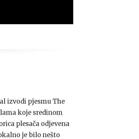
afal izvodi pjesmu The
čalama koje sredinom
orica plesača odjevena
okalno je bilo nešto