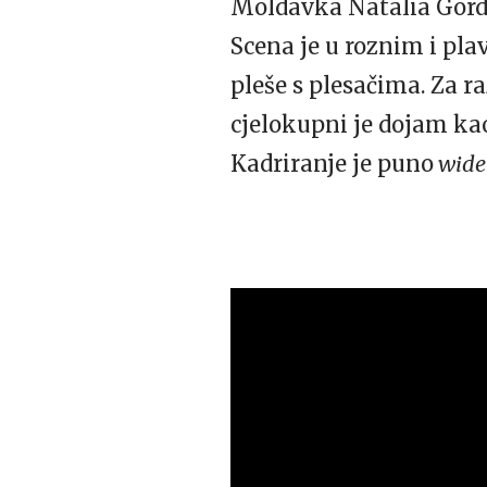
Moldavka Natalia Gordi
Scena je u roznim i pla
pleše s plesačima. Za ra
cjelokupni je dojam kao
Kadriranje je puno
wide