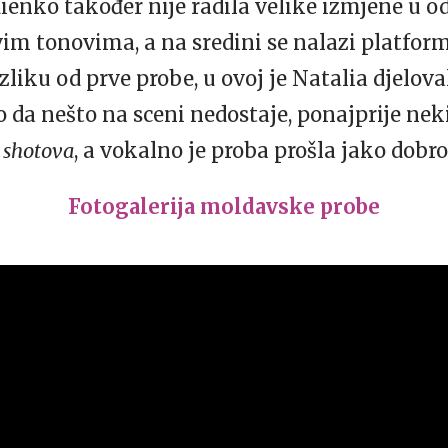
enko također nije radila velike izmjene u o
vim tonovima, a na sredini se nalazi platfor
zliku od prve probe, u ovoj je Natalia djelova
 da nešto na sceni nedostaje, ponajprije neki
 shotova
, a vokalno je proba prošla jako dobro
Fotogalerija moldavske probe