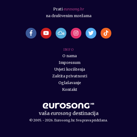
Prati
eurosong.hr
na društvenim mrežama
I N F O
O nama
Impressum
Uvjeti korištenja
Zaštita privatnosti
Oglašavanje
Kontakt
vaša
eurosong
destinacija
© 2005. - 2026. Eurosong.hr. Sva prava pridržana.