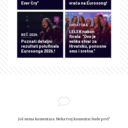
Ever Cry”
vraća na Eurosong!
11
0
HRVATSKA
LELEK nakon
BEČ 2026.
finala: “Ovo je
Poznati detaljni
velika stvar za
rezultati polufinala
Hrvatsku, ponosne
Eurosonga 2026.!
smo i sretne.”
Još nema komentara. Neka tvoj komentar bude prvi?