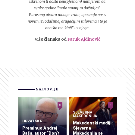
iskrenom (i dosta neuspješnom) namjerom da
svake godine "malo smanjim doživljaj".
Eurosong otvara mnoga vrata, upoznaje nas s
novim izvođačima, drugačijim stilovima i to je
ono što me "drži" uz njega.
Više članaka od
Faruk Ajdinović
NAJNOVIJE
0
3
SJEVERNA
MAKEDONIJA
HRVATSKA
Makedonski mediji:
Preminuo Andrej
Sjeverna
Baša, autor “Don’t
Makedonija se