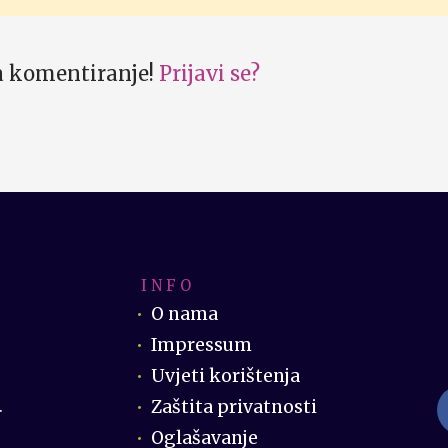
za komentiranje!
Prijavi se?
I N F O
O nama
Impressum
Uvjeti korištenja
Zaštita privatnosti
.
Oglašavanje