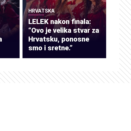
HRVATSKA
LELEK nakon finala:
“Ovo je velika stvar za
a
Hrvatsku, ponosne
smo i sretne.”