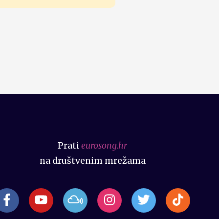
Prati
eurosong.hr
na društvenim mrežama