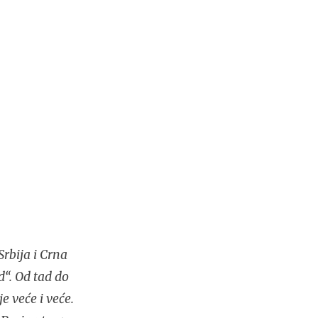
rbija i Crna
d“. Od tad do
e veće i veće.