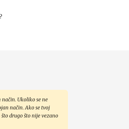
?
 način. Ukoliko se ne
ojan način. Ako se tvoj
 što drugo što nije vezano