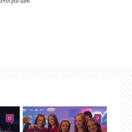
 Prvi put sam
11
0