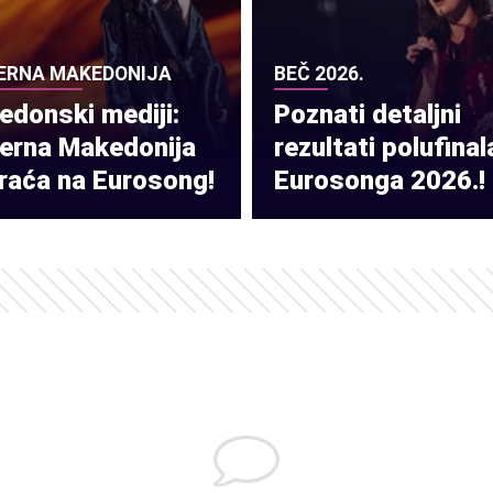
ERNA MAKEDONIJA
BEČ 2026.
donski mediji:
Poznati detaljni
verna Makedonija
rezultati polufinal
raća na Eurosong!
Eurosonga 2026.!