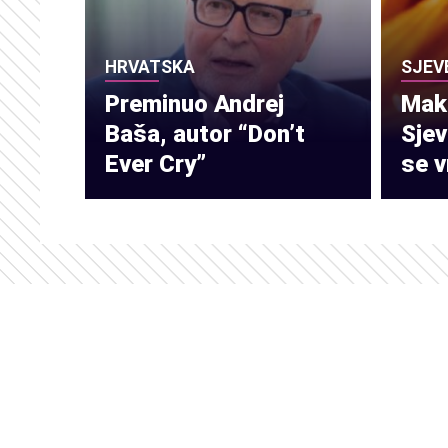
HRVATSKA
SJEV
Preminuo Andrej
Make
Baša, autor “Don’t
Sje
Ever Cry”
se v