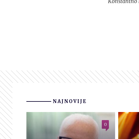
Konstantno n
NAJNOVIJE
0