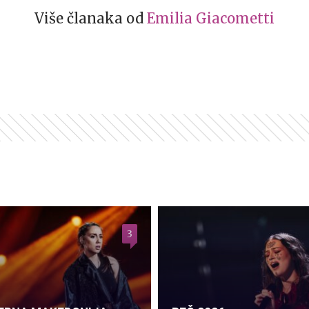
Više članaka od
Emilia Giacometti
3