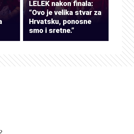
LELEK nakon finala:
“Ovo je velika stvar za
a
Hrvatsku, ponosne
smo i sretne.”
?