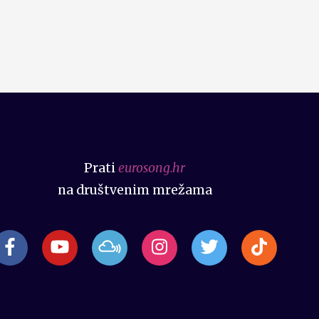
Prati
eurosong.hr
na društvenim mrežama