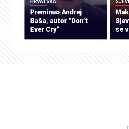
HRVATSKA
SJEV
Preminuo Andrej
Make
Baša, autor “Don’t
Sje
Ever Cry”
se v