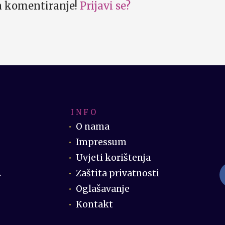
za komentiranje!
Prijavi se?
I N F O
O nama
Impressum
Uvjeti korištenja
Zaštita privatnosti
.
Oglašavanje
Kontakt