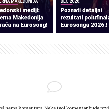
ERNA MAKEDONIJA
BEČ 2026.
donski mediji:
Poznati detaljni
verna Makedonija
rezultati polufinal
raća na Eurosong!
Eurosonga 2026.!
Još nema komentara. Neka tvoj komentar bude prvi