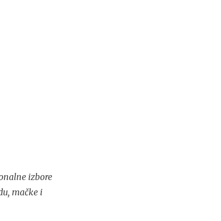
onalne izbore
du, mačke i