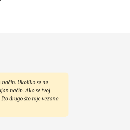
 način. Ukoliko se ne
ojan način. Ako se tvoj
 što drugo što nije vezano