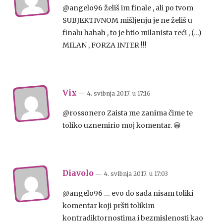
@angelo96 želiš im finale , ali po tvom
SUBJEKTIVNOM mišljenju je ne želiš u
finalu hahah , to je htio milanista reći , (…)
MILAN , FORZA INTER !!!
Vix
— 4. svibnja 2017.
u
17:16
@rossonero Zaista me zanima čime te
toliko uznemirio moj komentar. 😀
Diavolo
— 4. svibnja 2017.
u
17:03
@angelo96 … evo do sada nisam toliki
komentar koji pršti tolikim
kontradiktornostima i bezmislenosti kao