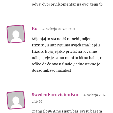
odvaj dvoj prvi komentar na ovoj temi 🙂
Ro
— 4. svibnja 2017.
u
17:03
Mijenjaj to sta nosiš na sebi , mijenjaj
frizuru , u intervjuima uvijek ima ljepšu
frizuru koja je jako privlačna , ova me
odbija , vjv je samo meni to bitno haha , ma
teško da će ovo u finale , jednostavno je
dosadnjikavo nažalost
SwedenEurovisionFan
— 4. svibnja 2017.
u
16:56
@angelo96 A ne znam baš, svi su barem