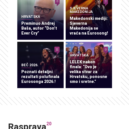
0
3
SJEVERNA
MAKEDONIJA
HRVATSKA
Makedonski mediji:
Preminuo Andrej
Sjeverna
Baša, autor “Don’t
Makedonija se
Ever Cry”
vraća na Eurosong!
11
0
HRVATSKA
LELEK nakon
BEČ 2026.
finala: “Ovo je
Poznati detaljni
velika stvar za
rezultati polufinala
Hrvatsku, ponosne
Eurosonga 2026.!
smo i sretne.”
20
Rasprava