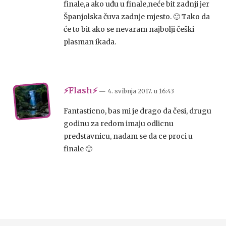
finale,a ako uđu u finale,neće bit zadnji jer
Španjolska čuva zadnje mjesto. 🙂 Tako da
će to bit ako se nevaram najbolji češki
plasman ikada.
⚡Flash⚡
— 4. svibnja 2017.
u
16:43
Fantasticno, bas mi je drago da česi, drugu
godinu za redom imaju odlicnu
predstavnicu, nadam se da ce proci u
finale 🙂