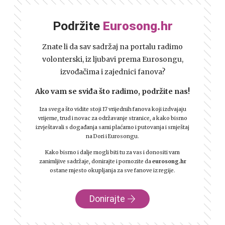
Podržite
Eurosong.hr
Znate li da sav sadržaj na portalu radimo
volonterski, iz ljubavi prema Eurosongu,
izvođačima i zajednici fanova?
Ako vam se sviđa što radimo, podržite nas!
Iza svega što vidite stoji 17 vrijednih fanova koji izdvajaju
vrijeme, trud i novac za održavanje stranice, a kako bismo
izvještavali s događanja sami plaćamo i putovanja i smještaj
na Dori i Eurosongu.
Kako bismo i dalje mogli biti tu za vas i donositi vam
zanimljive sadržaje, donirajte i pomozite da
eurosong.hr
ostane mjesto okupljanja za sve fanove iz regije.
Donirajte