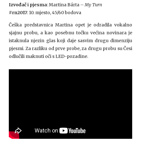
Izvođač i pjesma
: Martina Bárta –
My Turn
#rn2017
: 10. mjesto, 45/60 bodova
Češka predstavnica Martina opet je odradila vokalno
sjajnu probu, a kao posebnu točku većina novinara je
istaknula njezin glas koji daje sasvim drugu dimenziju
pjesmi. Za razliku od prve probe, za drugu probu su Česi
odlučili maknuti oči s LED-pozadine.