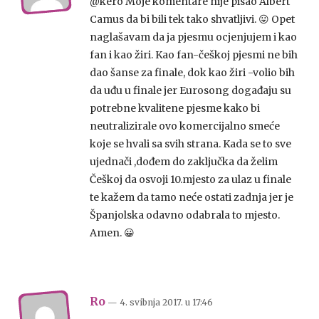
@kero Moje komentare nije pisao Albert
Camus da bi bili tek tako shvatljivi. 😛 Opet
naglašavam da ja pjesmu ocjenjujem i kao
fan i kao žiri. Kao fan-češkoj pjesmi ne bih
dao šanse za finale, dok kao žiri -volio bih
da uđu u finale jer Eurosong događaju su
potrebne kvalitene pjesme kako bi
neutralizirale ovo komercijalno smeće
koje se hvali sa svih strana. Kada se to sve
ujednači ,dođem do zaključka da želim
Češkoj da osvoji 10.mjesto za ulaz u finale
te kažem da tamo neće ostati zadnja jer je
Španjolska odavno odabrala to mjesto.
Amen. 😀
Ro
— 4. svibnja 2017.
u
17:46