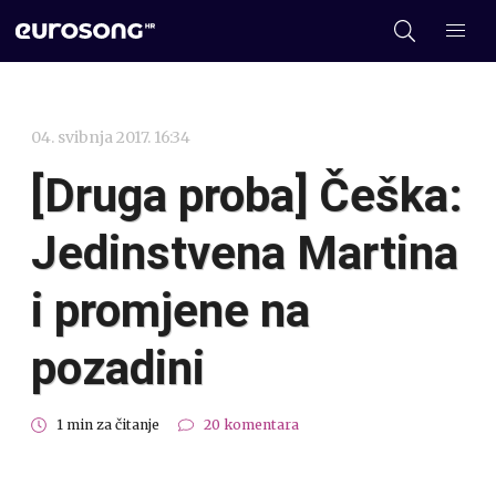
04. svibnja 2017. 16:34
[Druga proba] Češka:
Jedinstvena Martina
i promjene na
pozadini
1 min za čitanje
20 komentara