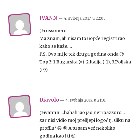
IVANN
— 4. svibnja 2017.
u
22:05
@rossonero
Ma znam, ali nisam to uopće registrirao
kako se kaže….
P.S. Ovo mi je tek druga godina onda 🙂
Top 3: 1.Bugarska (=), 2.Italija (+1), 3.Poljska
(+9)
Diavolo
— 4. svibnja 2017.
u
21:31
@ivannn …hahah jao jao nerroazzuro…
zar nisi vidio moj prelijepi logo? tj. sliku na
profilu? 😛 😛 A tu sam već nekoliko
godina kao i ti 🙂