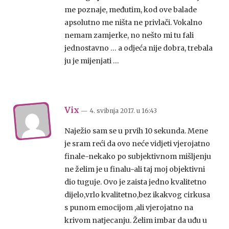
me poznaje, međutim, kod ove balade
apsolutno me ništa ne privlači. Vokalno
nemam zamjerke, no nešto mi tu fali
jednostavno … a odjeća nije dobra, trebala
ju je mijenjati …
Vix
— 4. svibnja 2017.
u
16:43
Naježio sam se u prvih 10 sekunda. Mene
je sram reći da ovo neće vidjeti vjerojatno
finale-nekako po subjektivnom mišljenju
ne želim je u finalu-ali taj moj objektivni
dio tuguje. Ovo je zaista jedno kvalitetno
dijelo,vrlo kvalitetno,bez ikakvog cirkusa
s punom emocijom ,ali vjerojatno na
krivom natjecanju. Želim imbar da uđu u