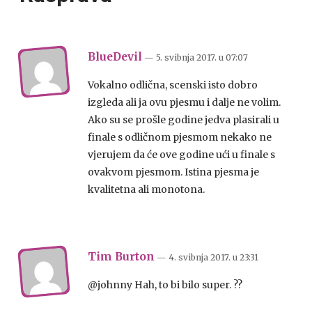
BlueDevil
— 5. svibnja 2017.
u
07:07
Vokalno odlična, scenski isto dobro
izgleda ali ja ovu pjesmu i dalje ne volim.
Ako su se prošle godine jedva plasirali u
finale s odličnom pjesmom nekako ne
vjerujem da će ove godine ući u finale s
ovakvom pjesmom. Istina pjesma je
kvalitetna ali monotona.
Tim Burton
— 4. svibnja 2017.
u
23:31
@johnny Hah, to bi bilo super. ??