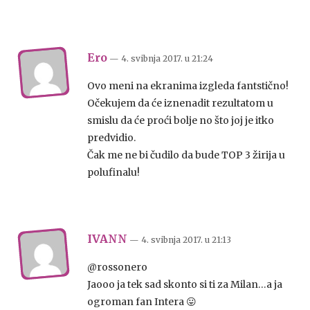
Ero
— 4. svibnja 2017.
u
21:24
Ovo meni na ekranima izgleda fantstično!
Očekujem da će iznenadit rezultatom u
smislu da će proći bolje no što joj je itko
predvidio.
Čak me ne bi čudilo da bude TOP 3 žirija u
polufinalu!
IVANN
— 4. svibnja 2017.
u
21:13
@rossonero
Jaooo ja tek sad skonto si ti za Milan…a ja
ogroman fan Intera 😛