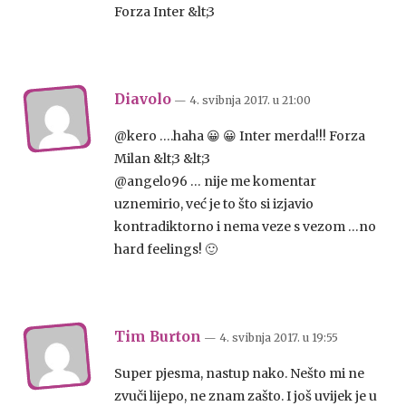
Forza Inter &lt;3
Diavolo
— 4. svibnja 2017.
u
21:00
@kero ….haha 😀 😀 Inter merda!!! Forza
Milan &lt;3 &lt;3
@angelo96 … nije me komentar
uznemirio, već je to što si izjavio
kontradiktorno i nema veze s vezom …no
hard feelings! 🙂
Tim Burton
— 4. svibnja 2017.
u
19:55
Super pjesma, nastup nako. Nešto mi ne
zvuči lijepo, ne znam zašto. I još uvijek je u