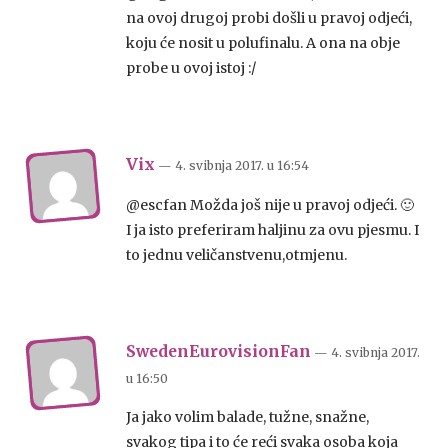
na ovoj drugoj probi došli u pravoj odjeći,
koju će nosit u polufinalu. A ona na obje
probe u ovoj istoj :/
Vix
— 4. svibnja 2017.
u
16:54
@escfan Možda još nije u pravoj odjeći. 🙂
I ja isto preferiram haljinu za ovu pjesmu. I
to jednu veličanstvenu,otmjenu.
SwedenEurovisionFan
— 4. svibnja 2017.
u
16:50
Ja jako volim balade, tužne, snažne,
svakog tipa i to će reći svaka osoba koja