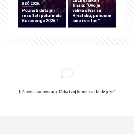
LELEK nakon
BEČ 2026.
finala: “Ovo je
Poznati detaljni
velika stvar za
rezultati polufinala
Hrvatsku, ponosne
Eurosonga 2026.!
smo i sretne.”
Još nema komentara. Neka tvoj komentar bude prvi?