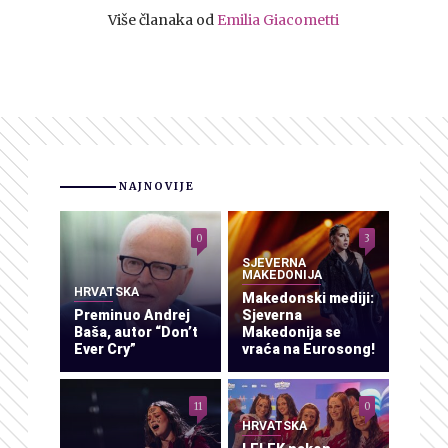
Više članaka od
Emilia Giacometti
NAJNOVIJE
0
3
SJEVERNA
MAKEDONIJA
HRVATSKA
Makedonski mediji:
Preminuo Andrej
Sjeverna
Baša, autor “Don’t
Makedonija se
Ever Cry”
vraća na Eurosong!
11
0
HRVATSKA