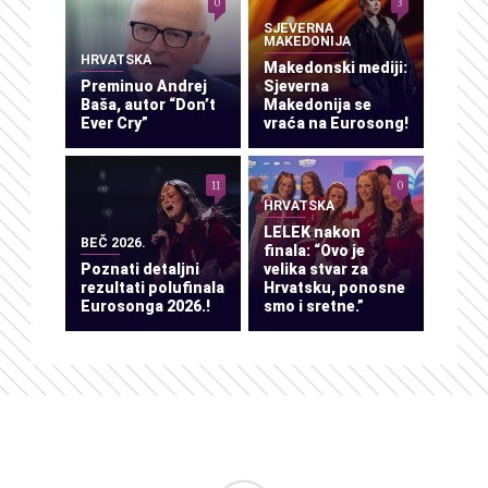
0
3
SJEVERNA
MAKEDONIJA
HRVATSKA
Makedonski mediji:
Preminuo Andrej
Sjeverna
Baša, autor “Don’t
Makedonija se
Ever Cry”
vraća na Eurosong!
11
0
HRVATSKA
LELEK nakon
BEČ 2026.
finala: “Ovo je
Poznati detaljni
velika stvar za
rezultati polufinala
Hrvatsku, ponosne
Eurosonga 2026.!
smo i sretne.”