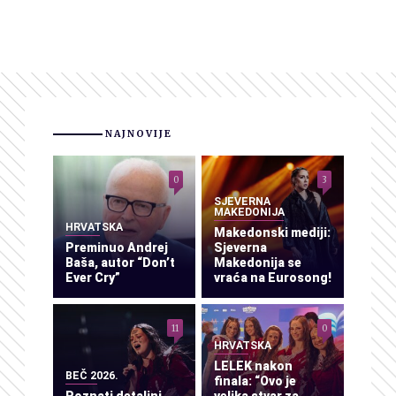
NAJNOVIJE
0
3
SJEVERNA
MAKEDONIJA
HRVATSKA
Makedonski mediji:
Preminuo Andrej
Sjeverna
Baša, autor “Don’t
Makedonija se
Ever Cry”
vraća na Eurosong!
11
0
HRVATSKA
LELEK nakon
BEČ 2026.
finala: “Ovo je
Poznati detaljni
velika stvar za