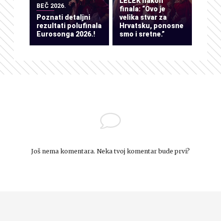
LELEK nakon
BEČ 2026.
finala: “Ovo je
Poznati detaljni
velika stvar za
rezultati polufinala
Hrvatsku, ponosne
Eurosonga 2026.!
smo i sretne.”
Još nema komentara. Neka tvoj komentar bude prvi?