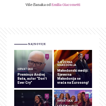
Više članaka od
Emilia Giacometti
NAJNOVIJE
0
3
SJEVERNA
MAKEDONIJA
HRVATSKA
Makedonski mediji:
Preminuo Andrej
Sjeverna
Baša, autor “Don’t
Makedonija se
Ever Cry”
vraća na Eurosong!
11
0
HRVATSKA