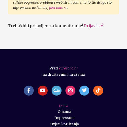
stilske pogreške, problem s web stranicom ili bilo što drugo što
nije vezano uz članak,
javi nam se
.
Trebaš biti prijavljen za komentiranje!
Prijavi se?
Prati
eurosong.hr
na društvenim mrežama
I N F O
O nama
Impressum
Uvjeti korištenja