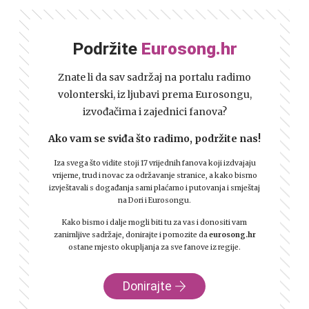
Podržite
Eurosong.hr
Znate li da sav sadržaj na portalu radimo
volonterski, iz ljubavi prema Eurosongu,
izvođačima i zajednici fanova?
Ako vam se sviđa što radimo, podržite nas!
Iza svega što vidite stoji 17 vrijednih fanova koji izdvajaju
vrijeme, trud i novac za održavanje stranice, a kako bismo
izvještavali s događanja sami plaćamo i putovanja i smještaj
na Dori i Eurosongu.
Kako bismo i dalje mogli biti tu za vas i donositi vam
zanimljive sadržaje, donirajte i pomozite da
eurosong.hr
ostane mjesto okupljanja za sve fanove iz regije.
Donirajte