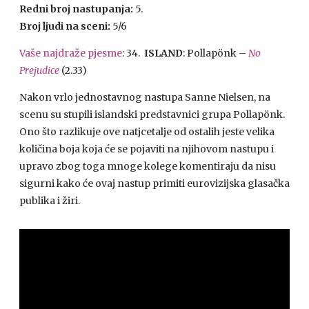
Redni broj nastupanja:
5.
Broj ljudi na sceni:
5/6
Vaše najdraže pjesme
: 34.
ISLAND
: Pollapönk –
No
Prejudice
(2.33)
Nakon vrlo jednostavnog nastupa Sanne Nielsen, na
scenu su stupili islandski predstavnici grupa Pollapönk.
Ono što razlikuje ove natjcetalje od ostalih jeste velika
količina boja koja će se pojaviti na njihovom nastupu i
upravo zbog toga mnoge kolege komentiraju da nisu
sigurni kako će ovaj nastup primiti eurovizijska glasačka
publika i žiri.