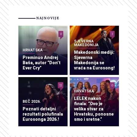
NAJNOVIJE
0
3
SJEVERNA
MAKEDONIJA
HRVATSKA
Makedonski mediji:
Preminuo Andrej
Sjeverna
Baša, autor “Don’t
Makedonija se
Ever Cry”
vraća na Eurosong!
11
0
HRVATSKA
LELEK nakon
BEČ 2026.
finala: “Ovo je
Poznati detaljni
velika stvar za
rezultati polufinala
Hrvatsku, ponosne
Eurosonga 2026.!
smo i sretne.”