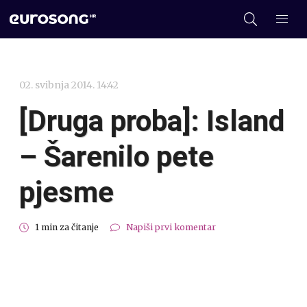
02. svibnja 2014. 14:42
[Druga proba]: Island
– Šarenilo pete
pjesme
1 min za čitanje
Napiši prvi komentar