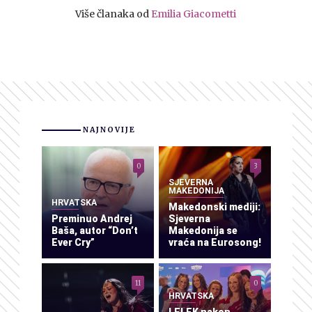
Više članaka od
Emilia Giacometti
NAJNOVIJE
0
3
SJEVERNA
MAKEDONIJA
HRVATSKA
Makedonski mediji:
Preminuo Andrej
Sjeverna
Baša, autor “Don’t
Makedonija se
Ever Cry”
vraća na Eurosong!
11
0
HRVATSKA