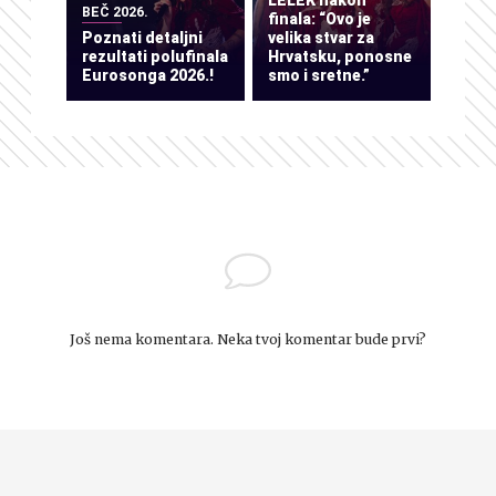
LELEK nakon
BEČ 2026.
finala: “Ovo je
Poznati detaljni
velika stvar za
rezultati polufinala
Hrvatsku, ponosne
Eurosonga 2026.!
smo i sretne.”
Još nema komentara. Neka tvoj komentar bude prvi?