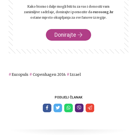
Kako bismo i dalje mogli biti tu za vas i donositi vam
zanimljive sadržaje, donirajte i pomozite da
eurosong.hr
ostane mjesto okupljanja za sve fanove iz regije.
Donirajte
Europuls
Copenhagen 2014
Izrael
PODIJELI ČLANAK