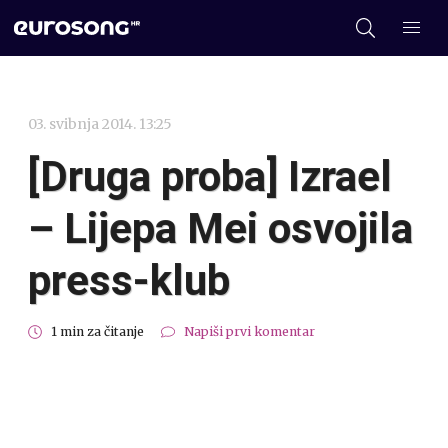
03. svibnja 2014. 13:25
[Druga proba] Izrael
– Lijepa Mei osvojila
press-klub
1 min za čitanje
Napiši prvi komentar