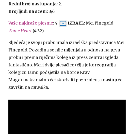
Redni broj nastupanja:
2.
Broj ljudi na sceni:
3/6
Vaše najdraže pjesme
: 4.
IZRAEL:
Mei Finegold –
Same Heart
(4.32)
Sljedeća je svoju probu imala izraelska predstavnica Mei
Finegold. Pozadina se nije mijenjala u odnosu na prvu
probu i prema riječima kolega iz press centra izgleda
fantastično. Mei i dvije plesačice (čija je koreografija
kolegicu Lunu podsjetila na borce Krav
Mage) maksimalno će iskoristiti pozornicu, a nastup će
završiti na
catwalku.