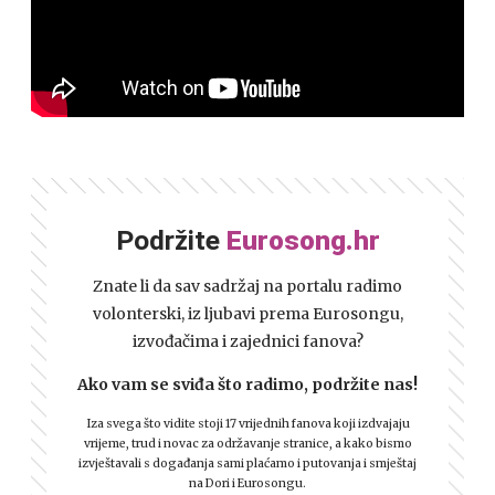
Podržite
Eurosong.hr
Znate li da sav sadržaj na portalu radimo
volonterski, iz ljubavi prema Eurosongu,
izvođačima i zajednici fanova?
Ako vam se sviđa što radimo, podržite nas!
Iza svega što vidite stoji 17 vrijednih fanova koji izdvajaju
vrijeme, trud i novac za održavanje stranice, a kako bismo
izvještavali s događanja sami plaćamo i putovanja i smještaj
na Dori i Eurosongu.