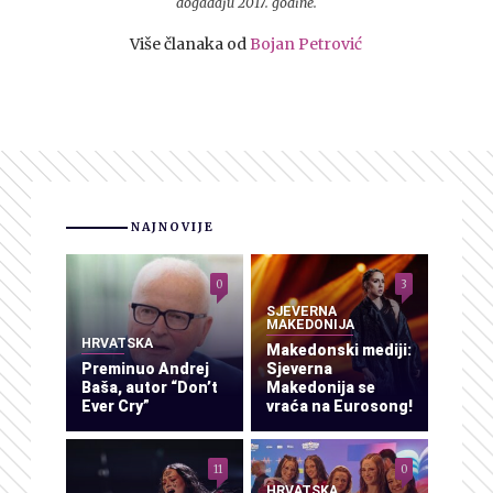
događaju 2017. godine.
Više članaka od
Bojan Petrović
NAJNOVIJE
0
3
SJEVERNA
MAKEDONIJA
HRVATSKA
Makedonski mediji:
Preminuo Andrej
Sjeverna
Baša, autor “Don’t
Makedonija se
Ever Cry”
vraća na Eurosong!
11
0
HRVATSKA