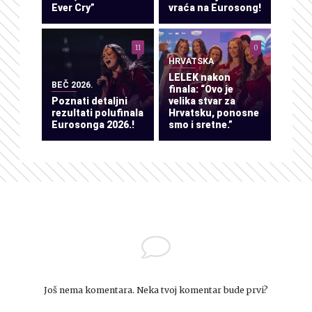
Ever Cry”
vraća na Eurosong!
11
0
HRVATSKA
LELEK nakon
BEČ 2026.
finala: “Ovo je
Poznati detaljni
velika stvar za
rezultati polufinala
Hrvatsku, ponosne
Eurosonga 2026.!
smo i sretne.”
Još nema komentara. Neka tvoj komentar bude prvi?