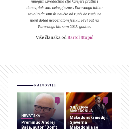
mnogim izvođačima čije karijere pratim i
danas, dok sam neke pjesme s Eurosonga toliko
zavolio da sam ih naučio od riječi do riječi na
meni dotad nepoznatom jeziku. Prvi put na
Eurosongu bio sam 2018. godine.
Više članaka od
Bartol Stopić
NAJNOVIJE
0
3
SJEVERNA
MAKEDONIJA
HRVATSKA
Makedonski mediji:
Preminuo Andrej
Sjeverna
Baša, autor “Don’t
Makedonija se