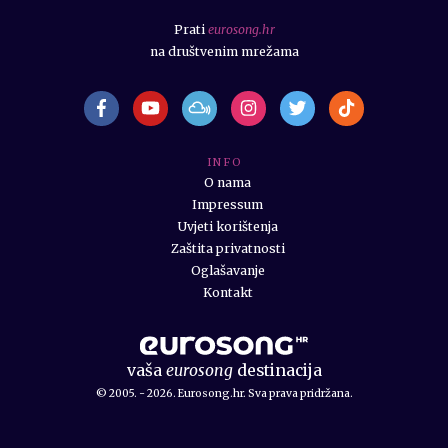
Prati
eurosong.hr
na društvenim mrežama
I N F O
O nama
Impressum
Uvjeti korištenja
Zaštita privatnosti
Oglašavanje
Kontakt
vaša
eurosong
destinacija
© 2005. - 2026. Eurosong.hr. Sva prava pridržana.