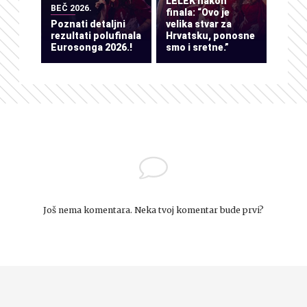
LELEK nakon
BEČ 2026.
finala: “Ovo je
Poznati detaljni
velika stvar za
rezultati polufinala
Hrvatsku, ponosne
Eurosonga 2026.!
smo i sretne.”
Još nema komentara. Neka tvoj komentar bude prvi?