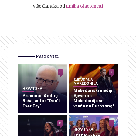
Više članaka od
Emilia Giacometti
NAJNOVIJE
0
3
SJEVERNA
MAKEDONIJA
HRVATSKA
Makedonski mediji:
Preminuo Andrej
Sjeverna
Baša, autor “Don’t
Makedonija se
Ever Cry”
vraća na Eurosong!
11
0
HRVATSKA