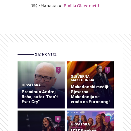
Više članaka od
Emilia Giacometti
NAJNOVIJE
0
3
SJEVERNA
MAKEDONIJA
HRVATSKA
Makedonski mediji:
Preminuo Andrej
Sjeverna
Baša, autor “Don’t
Makedonija se
Ever Cry”
vraća na Eurosong!
11
0
HRVATSKA