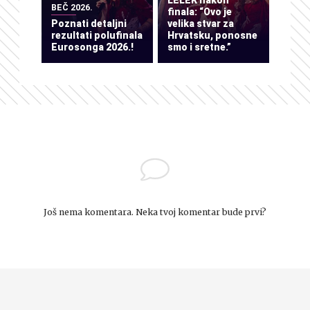
LELEK nakon
BEČ 2026.
finala: “Ovo je
Poznati detaljni
velika stvar za
rezultati polufinala
Hrvatsku, ponosne
Eurosonga 2026.!
smo i sretne.”
Još nema komentara. Neka tvoj komentar bude prvi?