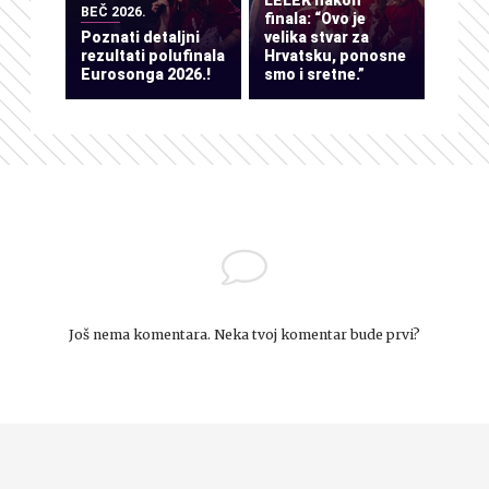
LELEK nakon
BEČ 2026.
finala: “Ovo je
Poznati detaljni
velika stvar za
rezultati polufinala
Hrvatsku, ponosne
Eurosonga 2026.!
smo i sretne.”
Još nema komentara. Neka tvoj komentar bude prvi?