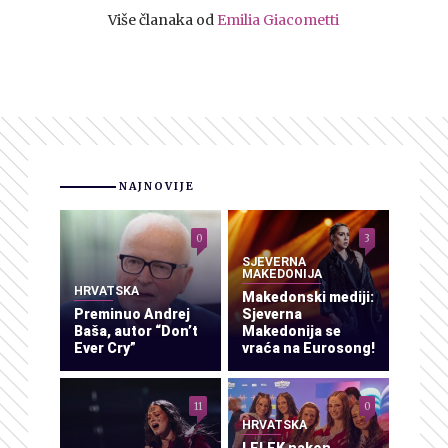
Više članaka od
Emilia Giacometti
NAJNOVIJE
0
3
SJEVERNA
MAKEDONIJA
HRVATSKA
Makedonski mediji:
Preminuo Andrej
Sjeverna
Baša, autor “Don’t
Makedonija se
Ever Cry”
vraća na Eurosong!
11
0
HRVATSKA