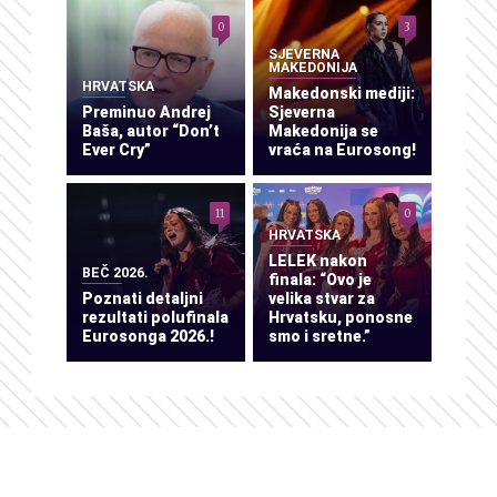
0
3
SJEVERNA
MAKEDONIJA
HRVATSKA
Makedonski mediji:
Preminuo Andrej
Sjeverna
Baša, autor “Don’t
Makedonija se
Ever Cry”
vraća na Eurosong!
11
0
HRVATSKA
LELEK nakon
BEČ 2026.
finala: “Ovo je
Poznati detaljni
velika stvar za
rezultati polufinala
Hrvatsku, ponosne
Eurosonga 2026.!
smo i sretne.”