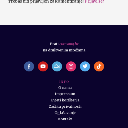
Trebaš biti prijavljen za komentiranje!
Prijavi se?
Prati
eurosong.hr
na društvenim mrežama
I N F O
O nama
Impressum
Uvjeti korištenja
Zaštita privatnosti
Oglašavanje
Kontakt