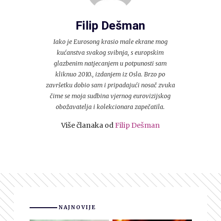
Filip Dešman
Iako je Eurosong krasio male ekrane mog
kućanstva svakog svibnja, s europskim
glazbenim natjecanjem u potpunosti sam
kliknuo 2010., izdanjem iz Osla. Brzo po
završetku dobio sam i pripadajući nosač zvuka
čime se moja sudbina vjernog eurovizijskog
obožavatelja i kolekcionara zapečatila.
Više članaka od
Filip Dešman
NAJNOVIJE