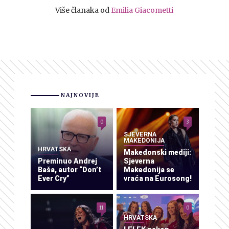
Više članaka od
Emilia Giacometti
NAJNOVIJE
0
3
SJEVERNA
MAKEDONIJA
HRVATSKA
Makedonski mediji:
Preminuo Andrej
Sjeverna
Baša, autor “Don’t
Makedonija se
Ever Cry”
vraća na Eurosong!
11
0
HRVATSKA