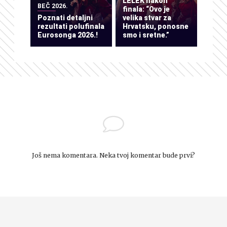
LELEK nakon
BEČ 2026.
finala: “Ovo je
Poznati detaljni
velika stvar za
rezultati polufinala
Hrvatsku, ponosne
Eurosonga 2026.!
smo i sretne.”
Još nema komentara. Neka tvoj komentar bude prvi?